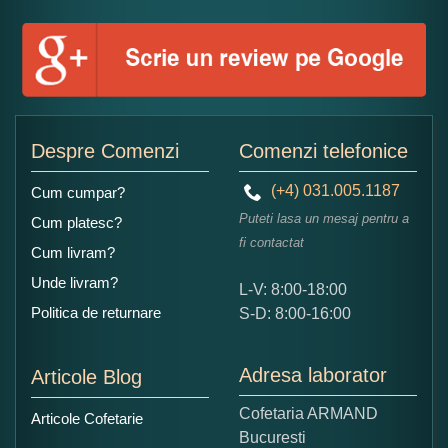
Numele dumneavoastra:
Adaugati o parere despre acest produs:
Despre Comenzi
Comenzi telefonice
(+4) 031.005.1187
Cum cumpar?
Puteti lasa un mesaj pentru a
Cum platesc?
fi contactat
Cum livram?
Unde livram?
L-V: 8:00-18:00
Ce nota acordati acestui produs?
Politica de returnare
S-D: 8:00-16:00
1
2
3
4
5
Nu tocmai bun
Excelent!
Adresa laborator
Articole Blog
Copiati alaturi numarul din imagine:
Cofetaria ARMAND
Articole Cofetarie
Bucuresti