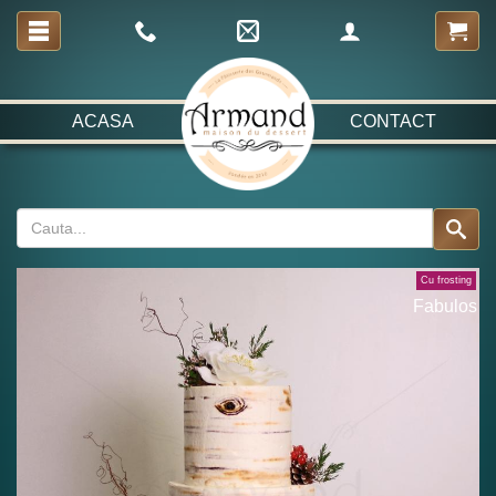
ACASA
CONTACT
Cu frosting
Fabulos