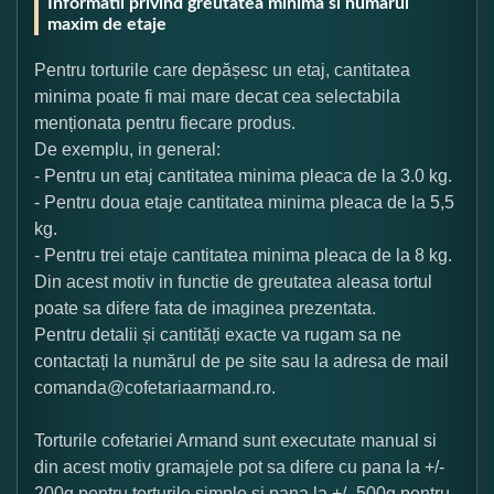
Informatii privind greutatea minima si numarul
maxim de etaje
Pentru torturile care depășesc un etaj, cantitatea
minima poate fi mai mare decat cea selectabila
menționata pentru fiecare produs.
De exemplu, in general:
- Pentru un etaj cantitatea minima pleaca de la 3.0 kg.
- Pentru doua etaje cantitatea minima pleaca de la 5,5
kg.
- Pentru trei etaje cantitatea minima pleaca de la 8 kg.
Din acest motiv in functie de greutatea aleasa tortul
poate sa difere fata de imaginea prezentata.
Pentru detalii și cantități exacte va rugam sa ne
contactați la numărul de pe site sau la adresa de mail
comanda@cofetariaarmand.ro.
Torturile cofetariei Armand sunt executate manual si
din acest motiv gramajele pot sa difere cu pana la +/-
200g pentru torturile simple si pana la +/- 500g pentru