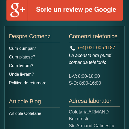
Numele dumneavoastra:
Adaugati o parere despre acest produs:
Despre Comenzi
Comenzi telefonice
(+4) 031.005.1187
Cum cumpar?
La aceasta ora puteti
Cum platesc?
comanda telefonic
Cum livram?
Unde livram?
L-V: 8:00-18:00
Ce nota acordati acestui produs?
Politica de returnare
S-D: 8:00-16:00
1
2
3
4
5
Nu tocmai bun
Excelent!
Adresa laborator
Articole Blog
Copiati alaturi numarul din imagine:
Cofetaria ARMAND
Articole Cofetarie
Bucuresti
Str. Armand Călinescu