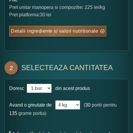
Pret:
Pret unitar manopera si compozitie: 225 lei/kg
Pret platforma:30 lei
Detalii ingrediente si valori nutritionale
SELECTEAZA CANTITATEA
2
Doresc
din acest produs
Avand o greutate de
(
30
portii pentru
135
grame portia)