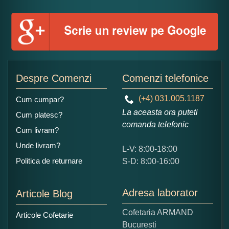
Numele dumneavoastra:
Adaugati o parere despre acest produs:
Despre Comenzi
Comenzi telefonice
(+4) 031.005.1187
Cum cumpar?
La aceasta ora puteti
Cum platesc?
comanda telefonic
Cum livram?
Unde livram?
L-V: 8:00-18:00
Ce nota acordati acestui produs?
Politica de returnare
S-D: 8:00-16:00
1
2
3
4
5
Nu tocmai bun
Excelent!
Adresa laborator
Articole Blog
Copiati alaturi numarul din imagine:
Cofetaria ARMAND
Articole Cofetarie
Bucuresti