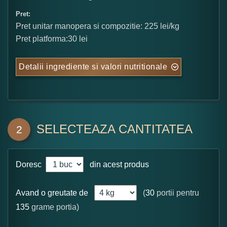
Pret:
Pret unitar manopera si compozitie: 225 lei/kg
Pret platforma:30 lei
Detalii ingrediente si valori nutritionale
SELECTEAZA CANTITATEA
2
Doresc
din acest produs
Avand o greutate de
(
30
portii pentru
135
grame portia)