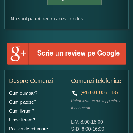
Nu sunt pareri pentru acest produs.
Formular pareri client
Numele dumneavoastra:
Adaugati o parere despre acest produs:
Despre Comenzi
Comenzi telefonice
(+4) 031.005.1187
Cum cumpar?
Puteti lasa un mesaj pentru a
Cum platesc?
fi contactat
Cum livram?
Unde livram?
L-V: 8:00-18:00
Ce nota acordati acestui produs?
Politica de returnare
S-D: 8:00-16:00
1
2
3
4
5