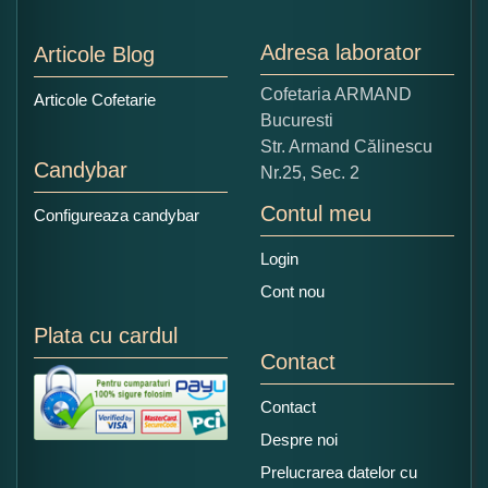
Nu tocmai bun
Excelent!
Adresa laborator
Articole Blog
Copiati alaturi numarul din imagine:
Cofetaria ARMAND
Articole Cofetarie
Bucuresti
Str. Armand Călinescu
Candybar
Nr.25, Sec. 2
Contul meu
Configureaza candybar
Login
Cont nou
Plata cu cardul
Contact
Contact
Despre noi
Prelucrarea datelor cu