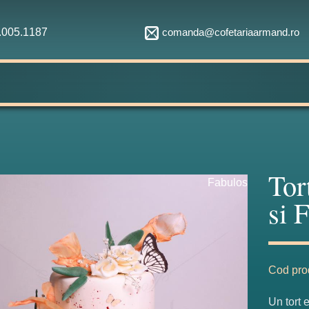
comanda@cofetariaarmand.ro
1.005.1187
Tor
Fabulos
si F
Cod pro
Un tort e