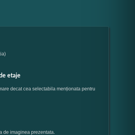
ia)
de etaje
 mare decat cea selectabila menționata pentru
ata de imaginea prezentata.