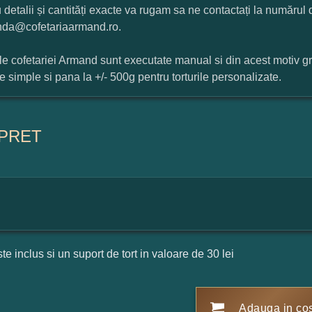
 detalii și cantități exacte va rugam sa ne contactați la numărul
da@cofetariaarmand.ro.
ile cofetariei Armand sunt executate manual si din acest motiv g
ile simple si pana la +/- 500g pentru torturile personalizate.
PRET
ste inclus si un suport de tort in valoare de 30 lei
Adauga in co