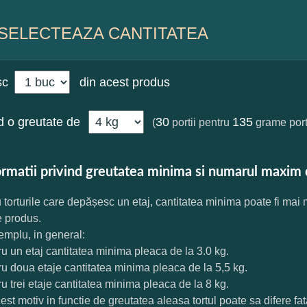
SELECTEAZA CANTITATEA
sc
din acest produs
 o greutate de
30
135
(
portii pentru
grame port
ormatii privind greutatea minima si numarul maxim 
 torturile care depășesc un etaj, cantitatea minima poate fi mai
e produs.
mplu, in general:
ru un etaj cantitatea minima pleaca de la 3.0 kg.
ru doua etaje cantitatea minima pleaca de la 5,5 kg.
ru trei etaje cantitatea minima pleaca de la 8 kg.
est motiv in functie de greutatea aleasa tortul poate sa difere f