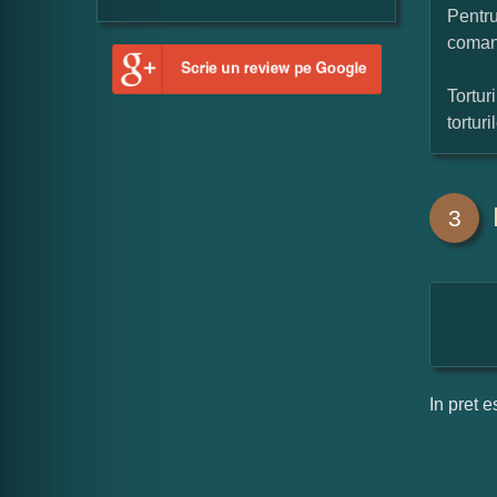
Pentru
coman
Tortur
tortur
3
In pret e