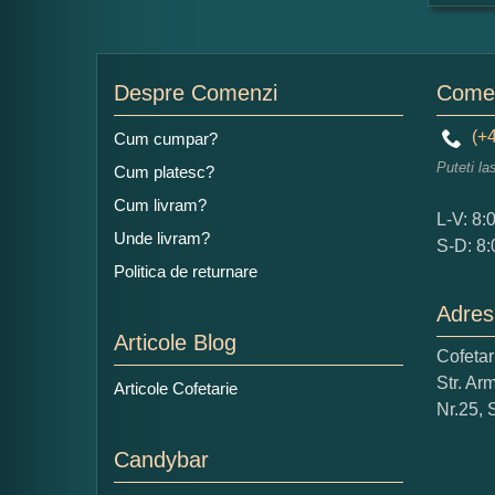
For
Nu
Despre Comenzi
Comen
(+4
Cum cumpar?
Puteti la
Cum platesc?
Ad
Cum livram?
L-V: 8:
Unde livram?
S-D: 8:
Politica de returnare
Adres
Articole Blog
Cofeta
Ce
Str. Ar
Articole Cofetarie
1
Nr.25, 
Nu 
Candybar
Cop