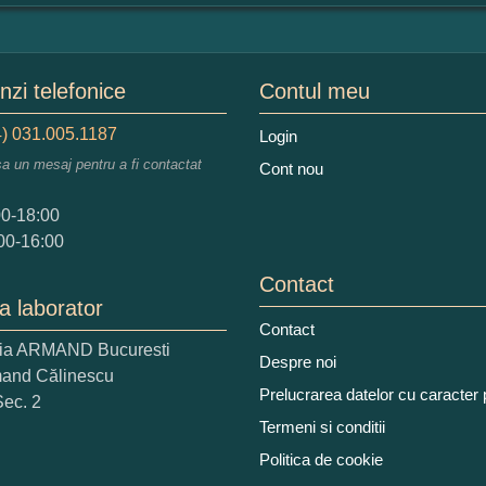
mular pareri client
mele dumneavoastra:
zi telefonice
Contul meu
) 031.005.1187
Login
sa un mesaj pentru a fi contactat
Cont nou
augati o parere despre acest produs:
00-18:00
00-16:00
Contact
a laborator
Contact
ria ARMAND Bucuresti
 nota acordati acestui produs?
Despre noi
mand Călinescu
2
3
4
5
Prelucrarea datelor cu caracter
Sec. 2
tocmai bun
Excelent!
Termeni si conditii
Politica de cookie
iati alaturi numarul din imagine: