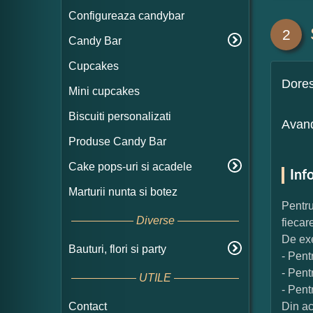
Configureaza candybar
2
Candy Bar
Cupcakes
Dore
Mini cupcakes
Biscuiti personalizati
Avand
Produse Candy Bar
Cake pops-uri si acadele
Inf
Marturii nunta si botez
Pentru
Diverse
fiecar
De exe
Bauturi, flori si party
- Pent
- Pent
UTILE
- Pent
Contact
Din ac