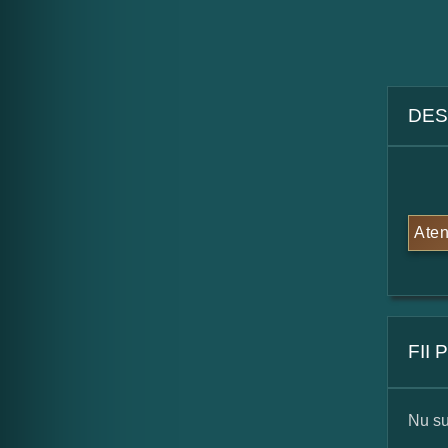
DES
Aten
FII
Nu su