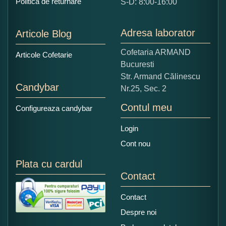
Politica de returnare
S-D: 8:00-16:00
1
2
3
4
5
Nu tocmai bun
Excelent!
Adresa laborator
Articole Blog
Copiati alaturi numarul din imagine:
Cofetaria ARMAND
Articole Cofetarie
Bucuresti
Str. Armand Călinescu
Candybar
Nr.25, Sec. 2
Contul meu
Configureaza candybar
Login
Cont nou
Plata cu cardul
Contact
Contact
Despre noi