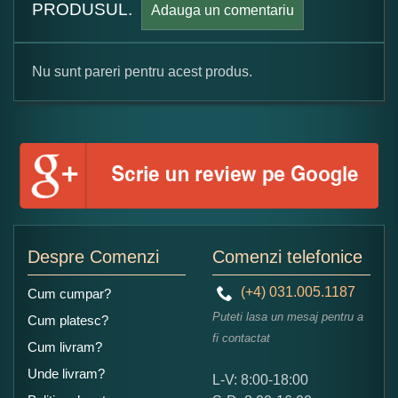
PRODUSUL.
Adauga un comentariu
Nu sunt pareri pentru acest produs.
Formular pareri client
Numele dumneavoastra:
Adaugati o parere despre acest produs:
Despre Comenzi
Comenzi telefonice
(+4) 031.005.1187
Cum cumpar?
Puteti lasa un mesaj pentru a
Cum platesc?
fi contactat
Cum livram?
Unde livram?
L-V: 8:00-18:00
Ce nota acordati acestui produs?