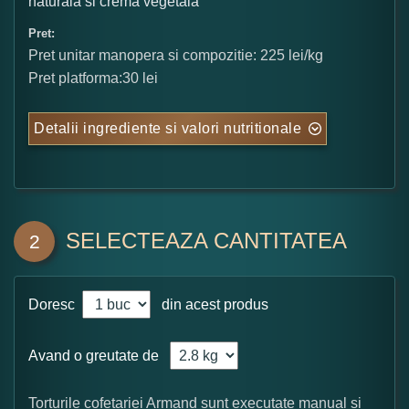
naturala si crema vegetala
Pret:
Pret unitar manopera si compozitie: 225 lei/kg
Pret platforma:30 lei
Detalii ingrediente si valori nutritionale
SELECTEAZA CANTITATEA
2
Doresc
din acest produs
Avand o greutate de
Torturile cofetariei Armand sunt executate manual si