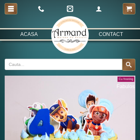
ACASA
CONTACT
Cu frosting
Fabulos