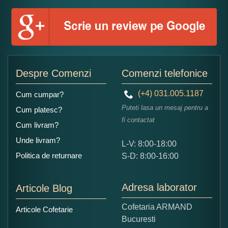
Numele dumneavoastra:
Adaugati o parere despre acest produs:
Despre Comenzi
Comenzi telefonice
(+4) 031.005.1187
Cum cumpar?
Puteti lasa un mesaj pentru a
Cum platesc?
fi contactat
Cum livram?
Unde livram?
L-V: 8:00-18:00
Ce nota acordati acestui produs?
Politica de returnare
S-D: 8:00-16:00
1
2
3
4
5
Nu tocmai bun
Excelent!
Adresa laborator
Articole Blog
Copiati alaturi numarul din imagine:
Cofetaria ARMAND
Articole Cofetarie
Bucuresti