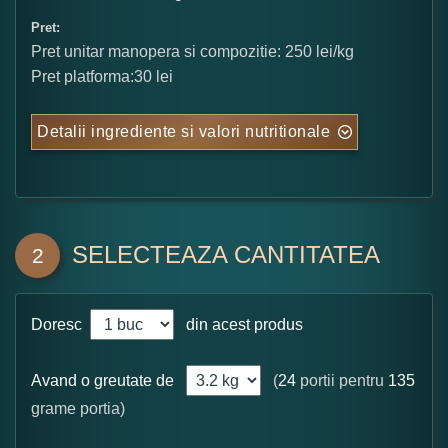
Pret:
Pret unitar manopera si compozitie: 250 lei/kg
Pret platforma:30 lei
Detalii ingrediente si valori nutritionale
SELECTEAZA CANTITATEA
2
Doresc
din acest produs
Avand o greutate de
(
24
portii pentru
135
grame portia)