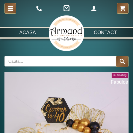
ACASA
CONTACT
Cu frosting
Fabulos