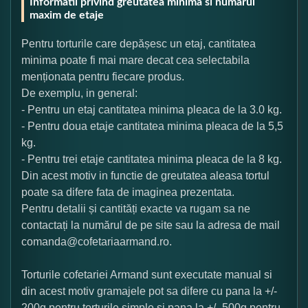
Informatii privind greutatea minima si numarul
maxim de etaje
Pentru torturile care depășesc un etaj, cantitatea
minima poate fi mai mare decat cea selectabila
menționata pentru fiecare produs.
De exemplu, in general:
- Pentru un etaj cantitatea minima pleaca de la 3.0 kg.
- Pentru doua etaje cantitatea minima pleaca de la 5,5
kg.
- Pentru trei etaje cantitatea minima pleaca de la 8 kg.
Din acest motiv in functie de greutatea aleasa tortul
poate sa difere fata de imaginea prezentata.
Pentru detalii și cantități exacte va rugam sa ne
contactați la numărul de pe site sau la adresa de mail
comanda@cofetariaarmand.ro.
Torturile cofetariei Armand sunt executate manual si
din acest motiv gramajele pot sa difere cu pana la +/-
200g pentru torturile simple si pana la +/- 500g pentru