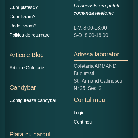
La aceasta ora puteti
Cum platesc?
comanda telefonic
Cum livram?
Unde livram?
L-V: 8:00-18:00
Ce nota acordati acestui produs?
Politica de returnare
S-D: 8:00-16:00
1
2
3
4
5
Nu tocmai bun
Excelent!
Adresa laborator
Articole Blog
Copiati alaturi numarul din imagine:
Cofetaria ARMAND
Articole Cofetarie
Bucuresti
Str. Armand Călinescu
Candybar
Nr.25, Sec. 2
Contul meu
Configureaza candybar
Login
Cont nou
Plata cu cardul