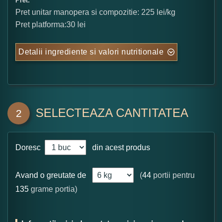
Pret:
Pret unitar manopera si compozitie: 225 lei/kg
Pret platforma:30 lei
Detalii ingrediente si valori nutritionale
SELECTEAZA CANTITATEA
2
Doresc
din acest produs
Avand o greutate de
(
44
portii pentru
135
grame portia)