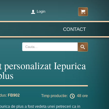
Login
CONTACT
t personalizat Iepurica
plus
dus:
FB902
Timp productie:
48 ore
epurica de plus a fost vedeta unei petreceri ca in