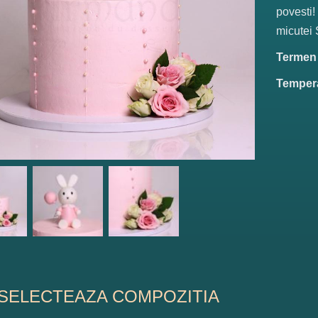
povesti!
micutei S
Termen d
Tempera
SELECTEAZA COMPOZITIA