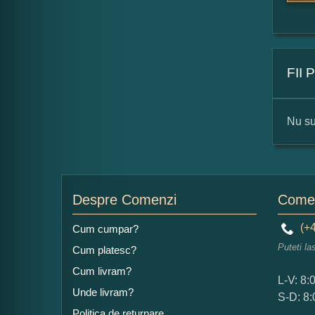
FII
Nu su
For
Nu
Despre Comenzi
Comen
(+4
Cum cumpar?
Puteti la
Cum platesc?
Ad
Cum livram?
L-V: 8:
Unde livram?
S-D: 8:
Politica de returnare