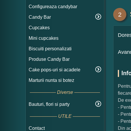
Configureaza candybar
2
Candy Bar
Cupcakes
Dore
Mini cupcakes
Biscuiti personalizati
Avand
Produse Candy Bar
Cake pops-uri si acadele
Inf
Marturii nunta si botez
Pentru
Diverse
fiecar
De exe
Bauturi, flori si party
- Pent
- Pent
UTILE
- Pent
Contact
Din ac