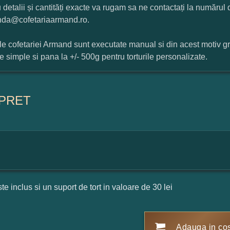
 detalii și cantități exacte va rugam sa ne contactați la numărul
da@cofetariaarmand.ro.
ile cofetariei Armand sunt executate manual si din acest motiv g
ile simple si pana la +/- 500g pentru torturile personalizate.
PRET
ste inclus si un suport de tort in valoare de 30 lei
Adauga in co