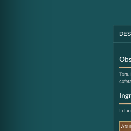
DES
Obs
Tortul
cofet
Ing
In fu
Aten