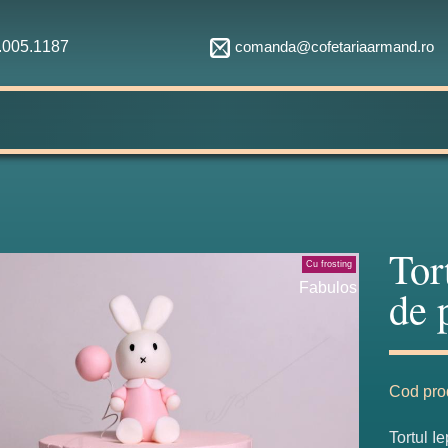
comanda@cofetariaarmand.ro
1.005.1187
Tor
Cu frosting
Fabulos
de 
Cod pro
Tortul I