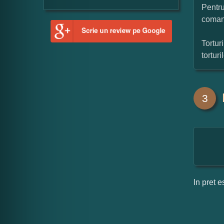
Pentru
coman
Tortur
tortur
3
In pret e