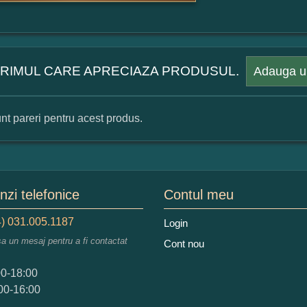
 PRIMUL CARE APRECIAZA PRODUSUL.
Adauga u
nt pareri pentru acest produs.
mular pareri client
mele dumneavoastra:
zi telefonice
Contul meu
) 031.005.1187
Login
sa un mesaj pentru a fi contactat
Cont nou
augati o parere despre acest produs:
00-18:00
00-16:00