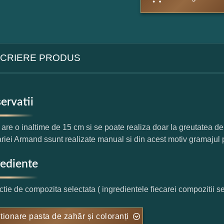
CRIERE PRODUS
ervatii
 are o inaltime de 15 cm si se poate realiza doar la greutatea de 3
ariei Armand ssunt realizate manual si din acest motiv gramajul 
rediente
nctie de compozita selectata ( ingredientele fiecarei compozitii s
tionare pasta de zahăr și coloranți