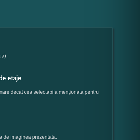
ia)
de etaje
 mare decat cea selectabila menționata pentru
ata de imaginea prezentata.