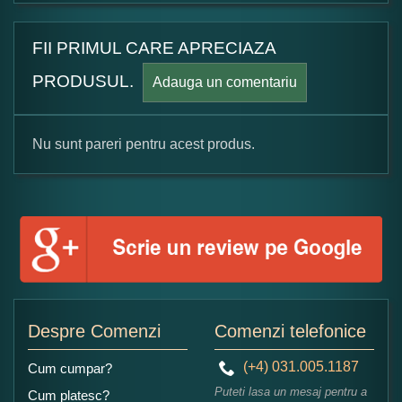
FII PRIMUL CARE APRECIAZA
PRODUSUL.
Adauga un comentariu
Nu sunt pareri pentru acest produs.
Formular pareri client
Numele dumneavoastra:
Adaugati o parere despre acest produs:
Despre Comenzi
Comenzi telefonice
(+4) 031.005.1187
Cum cumpar?
Puteti lasa un mesaj pentru a
Cum platesc?