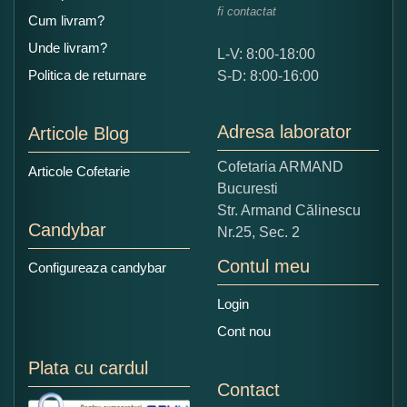
fi contactat
Cum livram?
Unde livram?
L-V: 8:00-18:00
Ce nota acordati acestui produs?
Politica de returnare
S-D: 8:00-16:00
1
2
3
4
5
Nu tocmai bun
Excelent!
Adresa laborator
Articole Blog
Copiati alaturi numarul din imagine:
Cofetaria ARMAND
Articole Cofetarie
Bucuresti
Str. Armand Călinescu
Candybar
Nr.25, Sec. 2
Contul meu
Configureaza candybar
Login
Cont nou
Plata cu cardul
Contact