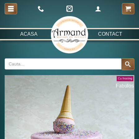
ACASA
CONTACT
Cu frosting
Fabulos