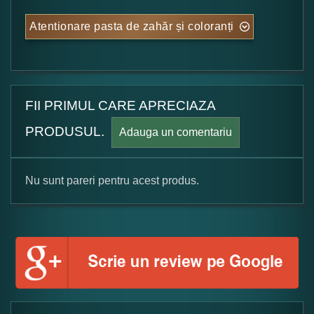
Atentionare pasta de zahăr și coloranți
FII PRIMUL CARE APRECIAZA
PRODUSUL.
Adauga un comentariu
Nu sunt pareri pentru acest produs.
Formular pareri client
Numele dumneavoastra:
Adaugati o parere despre acest produs: