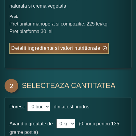
naturala si crema vegetala
Pret:
Pret unitar manopera si compozitie: 225 lei/kg
Pret platforma:30 lei
Detalii ingrediente si valori nutritionale
SELECTEAZA CANTITATEA
2
Doresc
din acest produs
Avand o greutate de
(
0
portii pentru
135
grame portia)