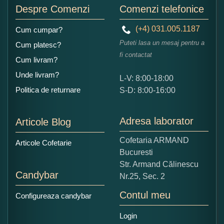
Despre Comenzi
Comenzi telefonice
(+4) 031.005.1187
Cum cumpar?
Puteti lasa un mesaj pentru a
Cum platesc?
fi contactat
Cum livram?
Unde livram?
L-V: 8:00-18:00
Ce nota acordati acestui produs?
Politica de returnare
S-D: 8:00-16:00
1
2
3
4
5
Nu tocmai bun
Excelent!
Adresa laborator
Articole Blog
Copiati alaturi numarul din imagine:
Cofetaria ARMAND
Articole Cofetarie
Bucuresti
Str. Armand Călinescu
Candybar
Nr.25, Sec. 2
Contul meu
Configureaza candybar
Login