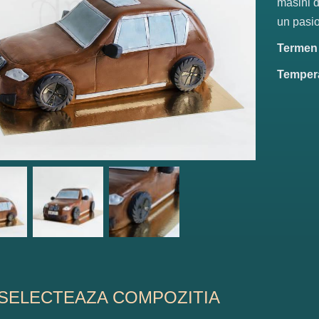
masini d
un pasio
Termen d
Tempera
SELECTEAZA COMPOZITIA