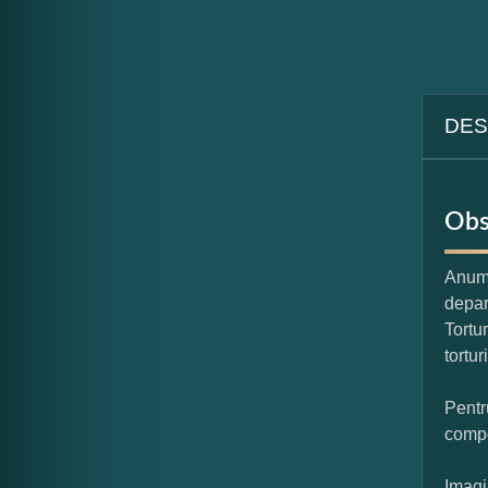
DES
Obs
Anumi
depar
Tortu
tortur
Pentr
compo
Imagi