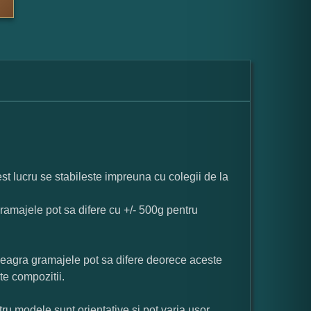
st lucru se stabileste impreuna cu colegii de la
ramajele pot sa difere cu +/- 500g pentru
neagra gramajele pot sa difere deorece aceste
te compozitii.
ru modele sunt orientative si pot varia usor.