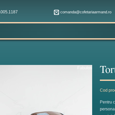
comanda@cofetariaarmand.ro
1.005.1187
Tor
Fabulos
Cod pro
Pentru c
personal