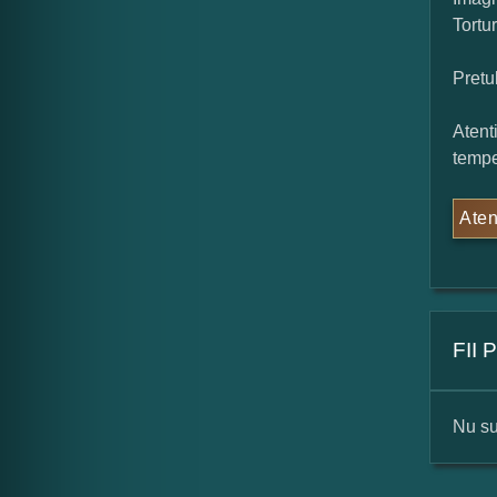
Tortu
Pretu
Atent
tempe
Aten
FII
Nu su
For