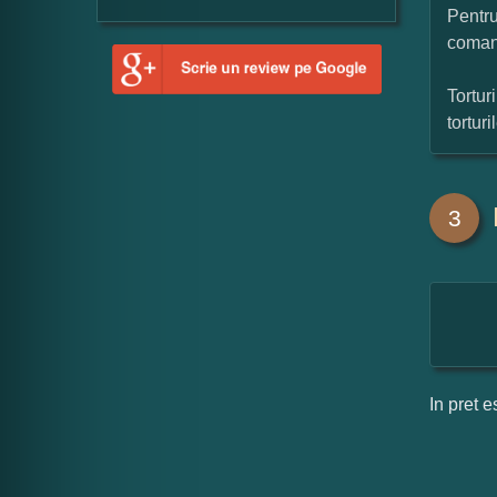
Pentru
coman
Tortur
tortur
3
In pret e