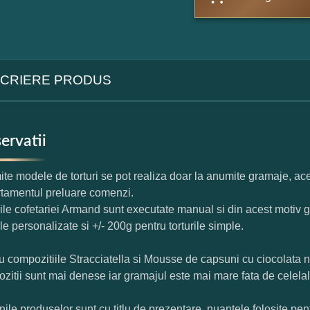
CRIERE PRODUS
ervatii
te modele de torturi se pot realiza doar la anumite gramaje, ace
tamentul preluare comenzi.
rile cofetariei Armand sunt executate manual si din acest motiv g
ile personalizate si +/- 200g pentru torturile simple.
u compozitiile Stracciatella si Mousse de capsuni cu ciocolata 
zitii sunt mai denese iar gramajul este mai mare fata de celelal
nile produselor sunt cu titlu de prezentare, nuantele folosite pent