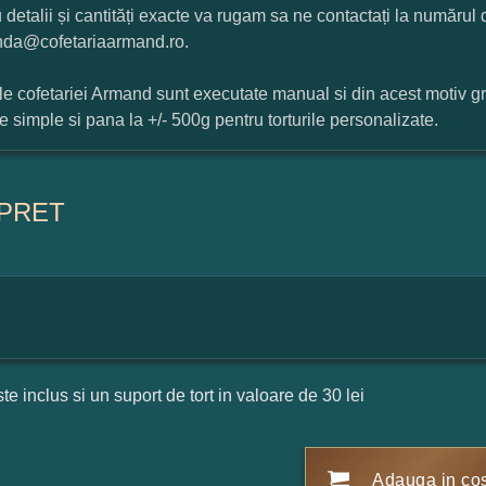
 detalii și cantități exacte va rugam sa ne contactați la numărul
da@cofetariaarmand.ro.
ile cofetariei Armand sunt executate manual si din acest motiv g
ile simple si pana la +/- 500g pentru torturile personalizate.
PRET
ste inclus si un suport de tort in valoare de 30 lei
Adauga in co