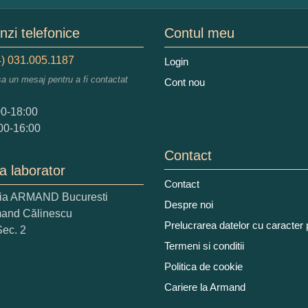
mele dumneavoastra:
zi telefonice
Contul meu
) 031.005.1187
Login
sa un mesaj pentru a fi contactat
Cont nou
augati o parere despre acest produs:
00-18:00
00-16:00
Contact
a laborator
Contact
ria ARMAND Bucuresti
 nota acordati acestui produs?
Despre noi
mand Călinescu
2
3
4
5
Prelucrarea datelor cu caracter
Sec. 2
tocmai bun
Excelent!
Termeni si conditii
Politica de cookie
iati alaturi numarul din imagine:
Cariere la Armand