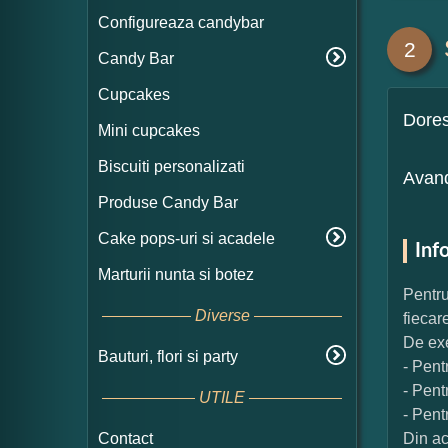
Configureaza candybar
2
Candy Bar
Cupcakes
Dore
Mini cupcakes
Biscuiti personalizati
Avand
Produse Candy Bar
Cake pops-uri si acadele
Inf
Marturii nunta si botez
Pentru
Diverse
fiecar
De exe
Bauturi, flori si party
- Pent
- Pent
UTILE
- Pent
Contact
Din ac