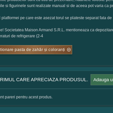
rile si figurinele sunt realizate manual si de aceea pot varia ca p
l platformei pe care este asezat torul se plateste separat fata de 
ie! Societatea Maison Armand S.R.L. mentioneaza ca depozitarea t
raturi de refrigerare (2-4
tionare pasta de zahăr și coloranți
 PRIMUL CARE APRECIAZA PRODUSUL.
Adauga u
nt pareri pentru acest produs.
mular pareri client