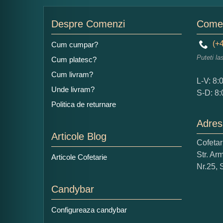
Nu
Despre Comenzi
Comen
(+4
Cum cumpar?
Puteti la
Cum platesc?
Ad
Cum livram?
L-V: 8:
Unde livram?
S-D: 8:
Politica de returnare
Adres
Articole Blog
Cofeta
Ce
Str. Ar
Articole Cofetarie
1
Nr.25, 
Nu 
Candybar
Cop
Configureaza candybar