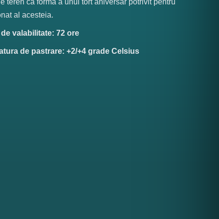
e teren ca forma a unui tort aniversar potrivit pentru
nat al acesteia.
e valabilitate: 72 ore
tura de pastrare: +2/+4 grade Celsius