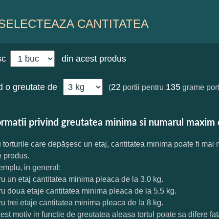
SELECTEAZA CANTITATEA
sc
din acest produs
 o greutate de
22
135
(
portii pentru
grame port
ormatii privind greutatea minima si numarul maxim 
 torturile care depășesc un etaj, cantitatea minima poate fi mai
e produs.
mplu, in general:
ru un etaj cantitatea minima pleaca de la 3.0 kg.
ru doua etaje cantitatea minima pleaca de la 5,5 kg.
ru trei etaje cantitatea minima pleaca de la 8 kg.
est motiv in functie de greutatea aleasa tortul poate sa difere f