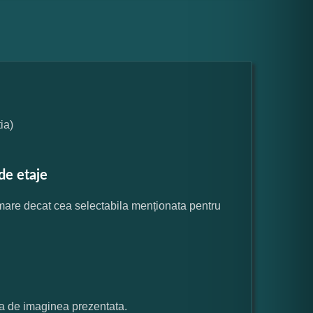
ia)
de etaje
 mare decat cea selectabila menționata pentru
ata de imaginea prezentata.