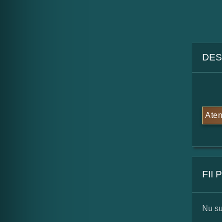
DES
Aten
FII
Nu su