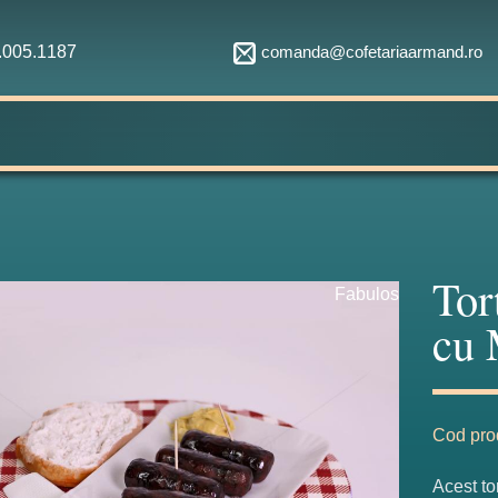
comanda@cofetariaarmand.ro
1.005.1187
Tor
Fabulos
cu 
Cod pro
Acest tor