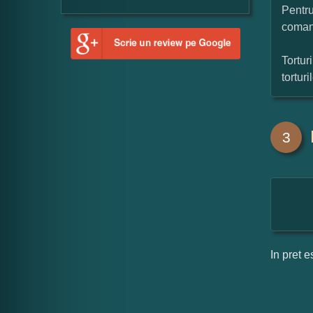
Pentru
coman
Tortur
tortur
3
In pret e