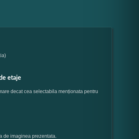
ia)
de etaje
 mare decat cea selectabila menționata pentru
ata de imaginea prezentata.