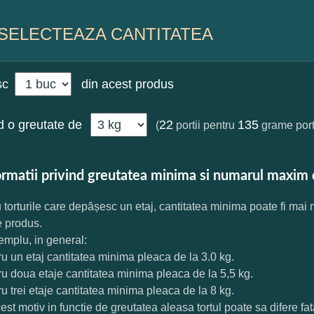
SELECTEAZA CANTITATEA
sc
din acest produs
 o greutate de
22
135
(
portii pentru
grame port
ormatii privind greutatea minima si numarul maxim 
 torturile care depășesc un etaj, cantitatea minima poate fi mai
e produs.
mplu, in general:
ru un etaj cantitatea minima pleaca de la 3.0 kg.
ru doua etaje cantitatea minima pleaca de la 5,5 kg.
ru trei etaje cantitatea minima pleaca de la 8 kg.
est motiv in functie de greutatea aleasa tortul poate sa difere f