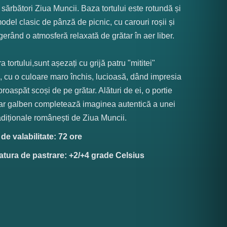
 sărbători Ziua Muncii. Baza tortului este rotundă și
odel clasic de pânză de picnic, cu carouri roșii și
gerând o atmosferă relaxată de grătar în aer liber.
 tortului,sunt așezați cu grijă patru "mititei"
ci, cu o culoare maro închis, lucioasă, dând impresia
proaspăt scoși de pe grătar. Alături de ei, o portie
ar galben completează imaginea autentică a unei
diționale românești de Ziua Muncii.
e valabilitate: 72 ore
tura de pastrare: +2/+4 grade Celsius