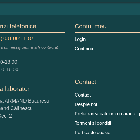
mular pareri client
mele dumneavoastra:
zi telefonice
Contul meu
) 031.005.1187
Login
sa un mesaj pentru a fi contactat
Cont nou
augati o parere despre acest produs:
00-18:00
00-16:00
Contact
a laborator
Contact
ria ARMAND Bucuresti
 nota acordati acestui produs?
Despre noi
mand Călinescu
2
3
4
5
Prelucrarea datelor cu caracter
Sec. 2
tocmai bun
Excelent!
Termeni si conditii
Politica de cookie
iati alaturi numarul din imagine: