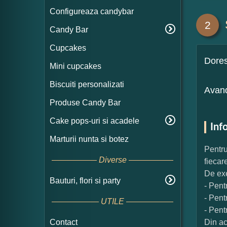
Configureaza candybar
2
Candy Bar
Cupcakes
Dore
Mini cupcakes
Biscuiti personalizati
Avand
Produse Candy Bar
Cake pops-uri si acadele
Inf
Marturii nunta si botez
Pentru
Diverse
fiecar
De exe
Bauturi, flori si party
- Pent
- Pent
UTILE
- Pent
Contact
Din ac