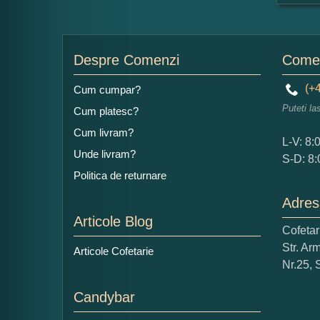
For
Nu
Despre Comenzi
Comen
(+4
Cum cumpar?
Puteti la
Cum platesc?
Ad
Cum livram?
L-V: 8:
Unde livram?
S-D: 8:
Politica de returnare
Adres
Articole Blog
Cofeta
Ce
Str. Ar
Articole Cofetarie
1
Nr.25, 
Nu 
Candybar
Cop