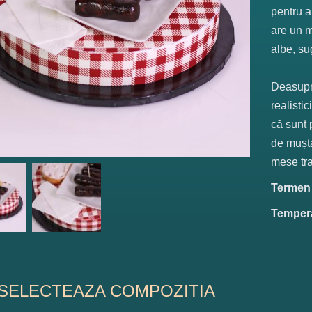
pentru a
are un m
albe, su
Deasupra
realisti
că sunt 
de mușt
mese tra
Termen d
Tempera
SELECTEAZA COMPOZITIA