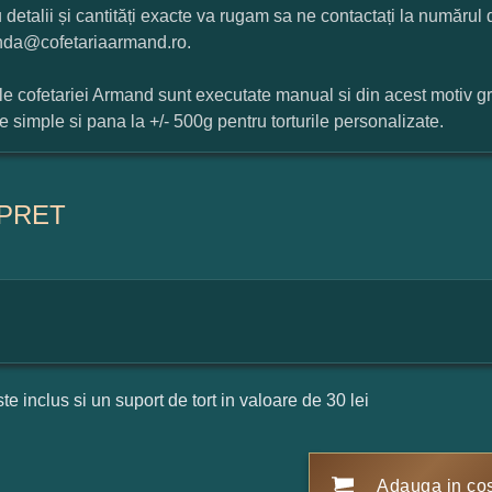
 detalii și cantități exacte va rugam sa ne contactați la numărul
da@cofetariaarmand.ro.
ile cofetariei Armand sunt executate manual si din acest motiv g
ile simple si pana la +/- 500g pentru torturile personalizate.
PRET
ste inclus si un suport de tort in valoare de 30 lei
Adauga in co