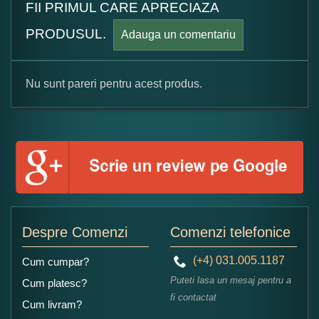
FII PRIMUL CARE APRECIAZA
PRODUSUL.
Adauga un comentariu
Nu sunt pareri pentru acest produs.
Formular pareri client
Numele dumneavoastra:
Adaugati o parere despre acest produs:
Despre Comenzi
Comenzi telefonice
(+4) 031.005.1187
Cum cumpar?
Puteti lasa un mesaj pentru a
Cum platesc?
fi contactat
Cum livram?