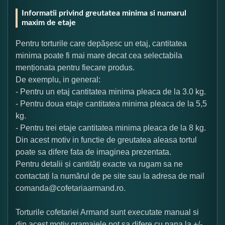
Informatii privind greutatea minima si numarul
maxim de etaje
Pentru torturile care depășesc un etaj, cantitatea
minima poate fi mai mare decat cea selectabila
menționata pentru fiecare produs.
De exemplu, in general:
- Pentru un etaj cantitatea minima pleaca de la 3.0 kg.
- Pentru doua etaje cantitatea minima pleaca de la 5,5
kg.
- Pentru trei etaje cantitatea minima pleaca de la 8 kg.
Din acest motiv in functie de greutatea aleasa tortul
poate sa difere fata de imaginea prezentata.
Pentru detalii și cantități exacte va rugam sa ne
contactați la numărul de pe site sau la adresa de mail
comanda@cofetariaarmand.ro.
Torturile cofetariei Armand sunt executate manual si
din acest motiv gramajele pot sa difere cu pana la +/-