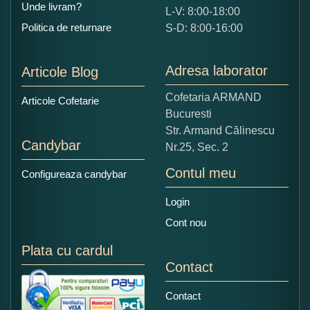
Unde livram?
L-V: 8:00-18:00
Ce nota acordati acestui produs?
Politica de returnare
S-D: 8:00-16:00
1
2
3
4
5
Nu tocmai bun
Excelent!
Adresa laborator
Articole Blog
Copiati alaturi numarul din imagine:
Cofetaria ARMAND
Articole Cofetarie
Bucuresti
Str. Armand Călinescu
Candybar
Nr.25, Sec. 2
Contul meu
Configureaza candybar
Login
Cont nou
Plata cu cardul
Contact
Contact