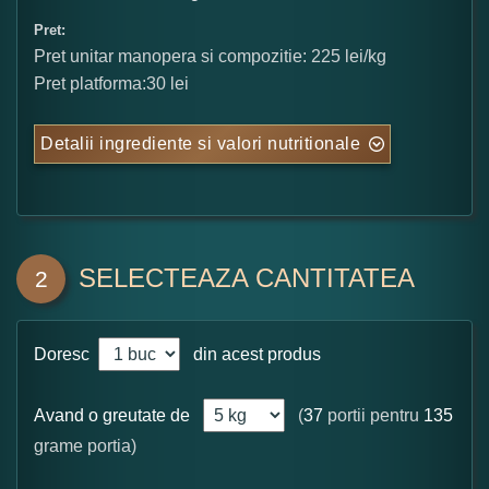
Pret:
Pret unitar manopera si compozitie: 225 lei/kg
Pret platforma:30 lei
Detalii ingrediente si valori nutritionale
SELECTEAZA CANTITATEA
2
Doresc
din acest produs
Avand o greutate de
(
37
portii pentru
135
grame portia)