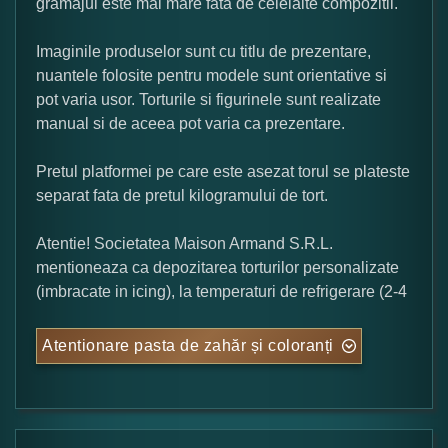
gramajul este mai mare fata de celelalte compozitii.
Imaginile produselor sunt cu titlu de prezentare,
nuantele folosite pentru modele sunt orientative si
pot varia usor. Torturile si figurinele sunt realizate
manual si de aceea pot varia ca prezentare.
Pretul platformei pe care este asezat torul se plateste
separat fata de pretul kilogramului de tort.
Atentie! Societatea Maison Armand S.R.L.
mentioneaza ca depozitarea torturilor personalizate
(imbracate in icing), la temperaturi de refrigerare (2-4
Atentionare pasta de zahăr și coloranți