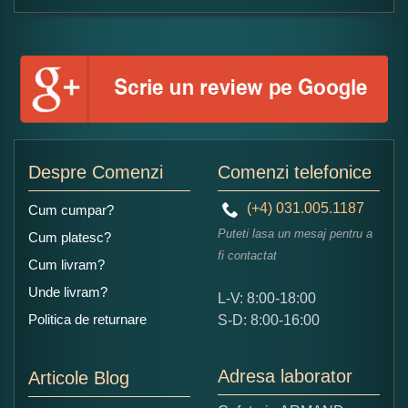
Formular pareri client
Numele dumneavoastra:
Adaugati o parere despre acest produs:
Despre Comenzi
Comenzi telefonice
(+4) 031.005.1187
Cum cumpar?
Puteti lasa un mesaj pentru a
Cum platesc?
fi contactat
Cum livram?
Unde livram?
L-V: 8:00-18:00
Ce nota acordati acestui produs?
Politica de returnare
S-D: 8:00-16:00
1
2
3
4
5
Nu tocmai bun
Excelent!
Adresa laborator
Articole Blog
Copiati alaturi numarul din imagine: