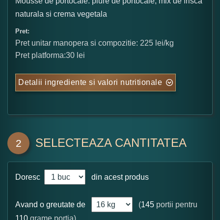
Mousse de portocale: piure de portocale, mix de frisca
naturala si crema vegetala
Pret:
Pret unitar manopera si compozitie: 225 lei/kg
Pret platforma:30 lei
Detalii ingrediente si valori nutritionale
SELECTEAZA CANTITATEA
2
Doresc
din acest produs
Avand o greutate de
(
145
portii pentru
110
grame portia)