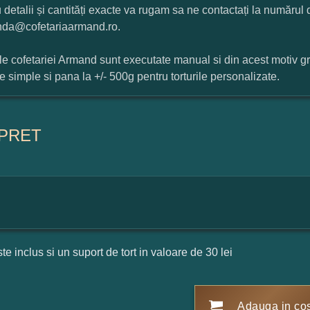
 detalii și cantități exacte va rugam sa ne contactați la numărul
da@cofetariaarmand.ro.
ile cofetariei Armand sunt executate manual si din acest motiv g
ile simple si pana la +/- 500g pentru torturile personalizate.
PRET
ste inclus si un suport de tort in valoare de 30 lei
Adauga in co