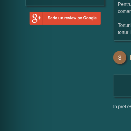
Pentru
coman
Tortur
tortur
3
In pret e