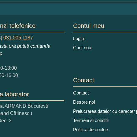
mular pareri client
mele dumneavoastra:
zi telefonice
Contul meu
) 031.005.1187
Login
sta ora puteti comanda
Cont nou
augati o parere despre acest produs:
ic
00-18:00
00-16:00
Contact
Contact
a laborator
 nota acordati acestui produs?
Despre noi
ria ARMAND Bucuresti
2
3
4
5
Prelucrarea datelor cu caracter
mand Călinescu
tocmai bun
Excelent!
Termeni si conditii
Sec. 2
Politica de cookie
iati alaturi numarul din imagine: