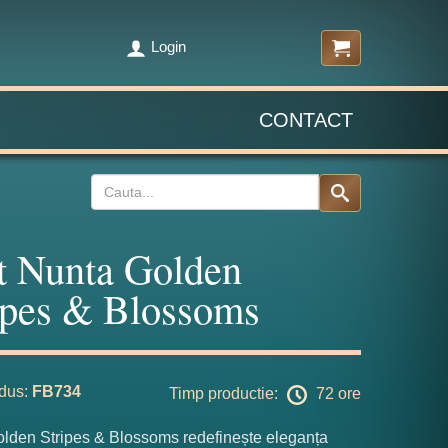
Login
CONTACT
t Nunta Golden
ipes & Blossoms
dus:
FB734
Timp productie:
72 ore
olden Stripes & Blossoms redefinește eleganța