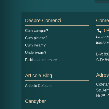
For
Nu
Despre Comenzi
Comen
(+4
Cum cumpar?
La acea
Cum platesc?
Ad
telefon
Cum livram?
Unde livram?
L-V: 8:
Politica de returnare
S-D: 8:
Adres
Articole Blog
Ce
Cofeta
Articole Cofetarie
1
Str. Ar
Nu 
Nr.25, 
Candybar
Cop