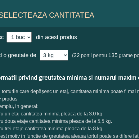
SELECTEAZA CANTITATEA
sc
din acest produs
 o greutate de
22
135
(
portii pentru
grame por
ormatii privind greutatea minima si numarul maxim 
 torturile care depășesc un etaj, cantitatea minima poate fi mai
e produs.
mplu, in general:
ru un etaj cantitatea minima pleaca de la 3.0 kg.
ru doua etaje cantitatea minima pleaca de la 5,5 kg.
ru trei etaje cantitatea minima pleaca de la 8 kg.
est motiv in functie de greutatea aleasa tortul poate sa difere f