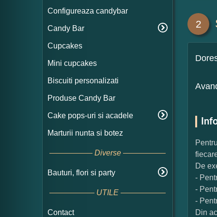
Configureaza candybar
2
Candy Bar
Cupcakes
Dore
Mini cupcakes
Biscuiti personalizati
Avand
Produse Candy Bar
Cake pops-uri si acadele
Inf
Marturii nunta si botez
Pentru
Diverse
fiecar
De exe
Bauturi, flori si party
- Pent
- Pent
UTILE
- Pent
Contact
Din ac