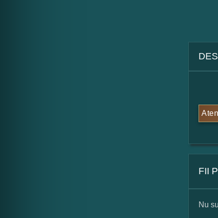
DES
Aten
FII
Nu su