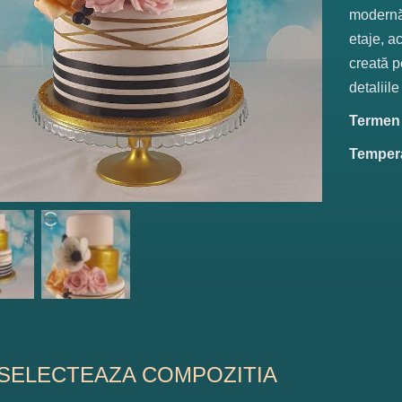
modernă 
etaje, a
creată p
detaliile
Termen d
Tempera
SELECTEAZA COMPOZITIA