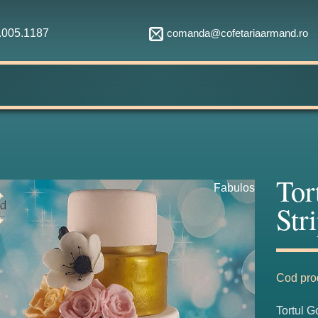
comanda@cofetariaarmand.ro
1.005.1187
Tor
Fabulos
Str
Cod pro
Tortul G