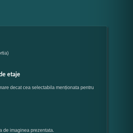
tia)
de etaje
 mare decat cea selectabila menționata pentru
ata de imaginea prezentata.