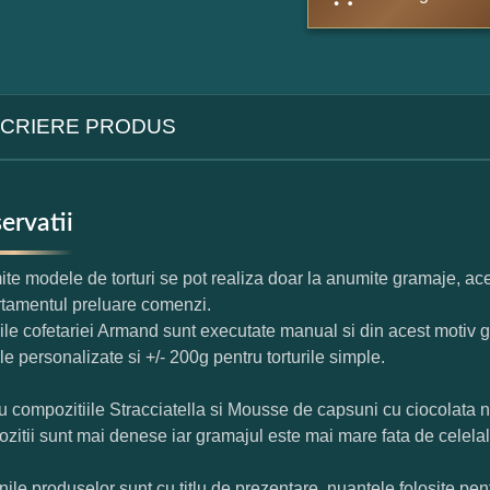
CRIERE PRODUS
ervatii
te modele de torturi se pot realiza doar la anumite gramaje, ace
tamentul preluare comenzi.
rile cofetariei Armand sunt executate manual si din acest motiv g
ile personalizate si +/- 200g pentru torturile simple.
u compozitiile Stracciatella si Mousse de capsuni cu ciocolata 
zitii sunt mai denese iar gramajul este mai mare fata de celelal
nile produselor sunt cu titlu de prezentare, nuantele folosite pent