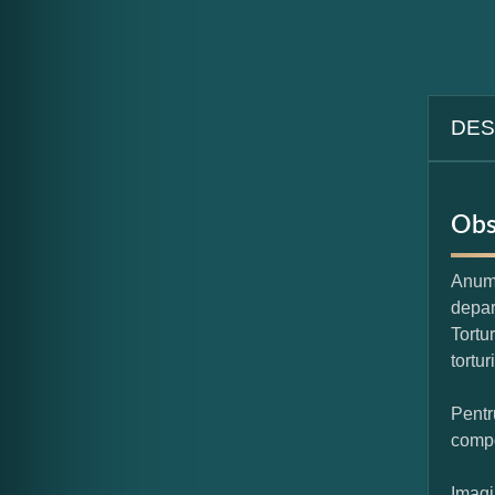
DES
Obs
Anumi
depar
Tortu
tortur
Pentr
compo
Imagi