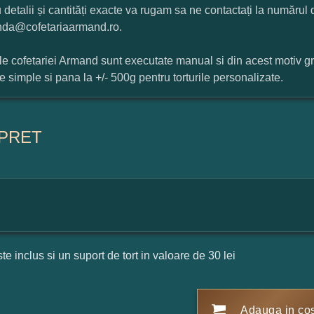
 detalii și cantități exacte va rugam sa ne contactați la numărul
da@cofetariaarmand.ro.
ile cofetariei Armand sunt executate manual si din acest motiv g
ile simple si pana la +/- 500g pentru torturile personalizate.
PRET
ste inclus si un suport de tort in valoare de 30 lei
Adauga in co