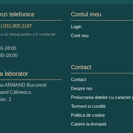
mele dumneavoastra:
zi telefonice
Contul meu
) 031.005.1187
Login
sa un mesaj pentru a fi contactat
Cont nou
augati o parere despre acest produs:
00-18:00
00-16:00
Contact
a laborator
Contact
ria ARMAND Bucuresti
 nota acordati acestui produs?
Despre noi
mand Călinescu
2
3
4
5
Prelucrarea datelor cu caracter
Sec. 2
tocmai bun
Excelent!
Termeni si conditii
Politica de cookie
iati alaturi numarul din imagine:
Cariere la Armand