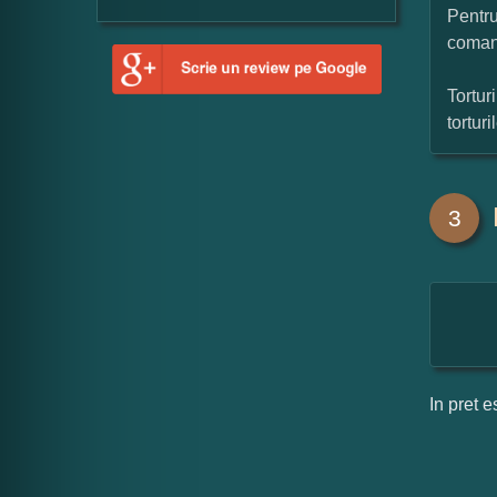
Pentru
coman
Tortur
tortur
3
In pret e