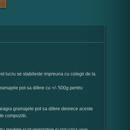
st lucru se stabileste impreuna cu colegii de la
ramajele pot sa difere cu +/- 500g pentru
neagra gramajele pot sa difere deorece aceste
te compozitii.
ru modele sunt orientative si pot varia usor.