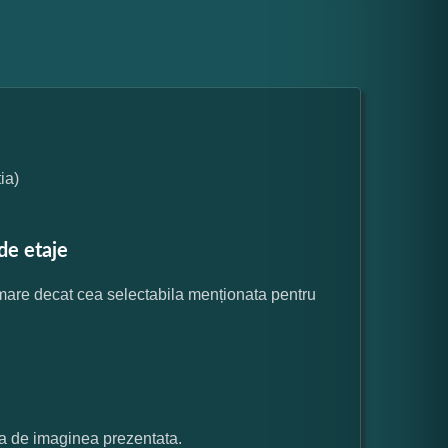
ia)
de etaje
 mare decat cea selectabila menționata pentru
ata de imaginea prezentata.