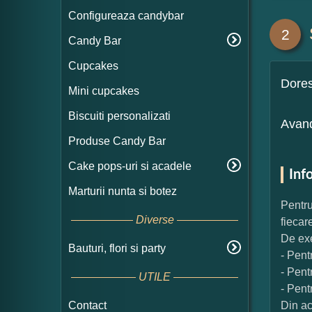
Configureaza candybar
2
Candy Bar
Cupcakes
Dore
Mini cupcakes
Biscuiti personalizati
Avand
Produse Candy Bar
Cake pops-uri si acadele
Inf
Marturii nunta si botez
Pentru
Diverse
fiecar
De exe
Bauturi, flori si party
- Pent
- Pent
UTILE
- Pent
Contact
Din ac