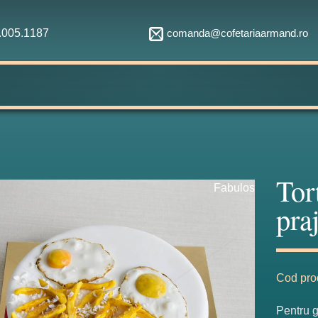
comanda@cofetariaarmand.ro
1.005.1187
Tor
Fabulos
praj
Cod pro
Pentru g