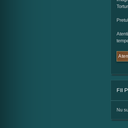
Tortu
Pretu
Atent
tempe
Aten
FII
Nu su
For