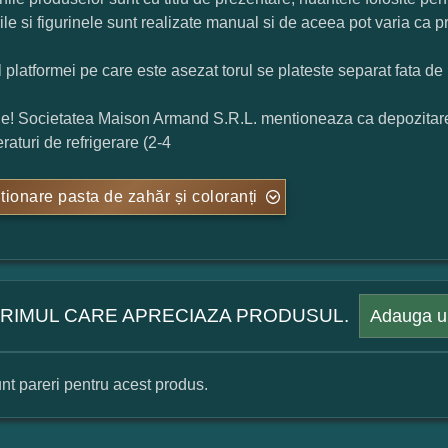
rile si figurinele sunt realizate manual si de aceea pot varia ca p
l platformei pe care este asezat torul se plateste separat fata de 
ie! Societatea Maison Armand S.R.L. mentioneaza ca depozitarea t
raturi de refrigerare (2-4
tionare pasta de zahăr și coloranți
 PRIMUL CARE APRECIAZA PRODUSUL.
Adauga u
nt pareri pentru acest produs.
mular pareri client