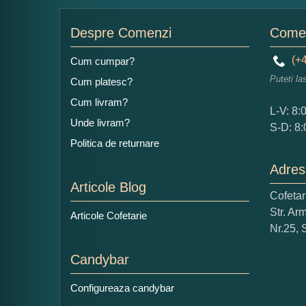
Nu
Despre Comenzi
Comen
(+4
Cum cumpar?
Puteti la
Cum platesc?
Ad
Cum livram?
L-V: 8:
Unde livram?
S-D: 8:
Politica de returnare
Adres
Articole Blog
Cofeta
Ce
Str. Ar
Articole Cofetarie
1
Nr.25, 
Nu 
Candybar
Cop
Configureaza candybar