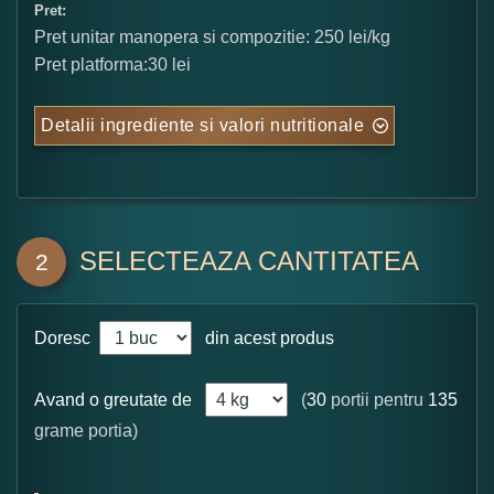
Pret:
Pret unitar manopera si compozitie: 250 lei/kg
Pret platforma:30 lei
Detalii ingrediente si valori nutritionale
SELECTEAZA CANTITATEA
2
Doresc
din acest produs
Avand o greutate de
(
30
portii pentru
135
grame portia)