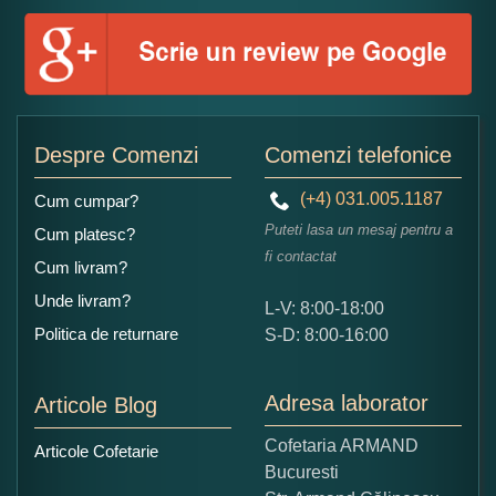
Numele dumneavoastra:
Adaugati o parere despre acest produs:
Despre Comenzi
Comenzi telefonice
(+4) 031.005.1187
Cum cumpar?
Puteti lasa un mesaj pentru a
Cum platesc?
fi contactat
Cum livram?
Unde livram?
L-V: 8:00-18:00
Ce nota acordati acestui produs?
Politica de returnare
S-D: 8:00-16:00
1
2
3
4
5
Nu tocmai bun
Excelent!
Adresa laborator
Articole Blog
Copiati alaturi numarul din imagine:
Cofetaria ARMAND
Articole Cofetarie
Bucuresti