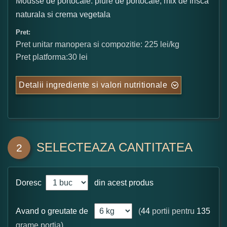
Mousse de portocale: piure de portocale, mix de frisca
naturala si crema vegetala
Pret:
Pret unitar manopera si compozitie: 225 lei/kg
Pret platforma:30 lei
Detalii ingrediente si valori nutritionale
SELECTEAZA CANTITATEA
2
Doresc
din acest produs
Avand o greutate de
(
44
portii pentru
135
grame portia)