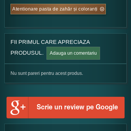
Atentionare pasta de zahăr și coloranți
FII PRIMUL CARE APRECIAZA
PRODUSUL.
Adauga un comentariu
Nu sunt pareri pentru acest produs.
Formular pareri client
Numele dumneavoastra:
Adaugati o parere despre acest produs: