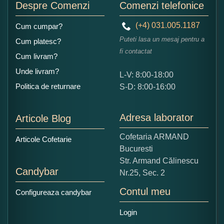
Despre Comenzi
Comenzi telefonice
(+4) 031.005.1187
Cum cumpar?
Puteti lasa un mesaj pentru a
Cum platesc?
fi contactat
Cum livram?
Unde livram?
L-V: 8:00-18:00
Ce nota acordati acestui produs?
Politica de returnare
S-D: 8:00-16:00
1
2
3
4
5
Nu tocmai bun
Excelent!
Adresa laborator
Articole Blog
Copiati alaturi numarul din imagine:
Cofetaria ARMAND
Articole Cofetarie
Bucuresti
Str. Armand Călinescu
Candybar
Nr.25, Sec. 2
Contul meu
Configureaza candybar
Login