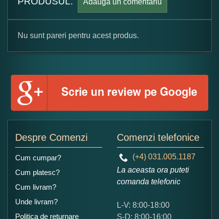
PRODUSUL.
Adauga un comentariu
Nu sunt pareri pentru acest produs.
Formular pareri client
Numele dumneavoastra:
Adaugati o parere despre acest produs:
Despre Comenzi
Comenzi telefonice
(+4) 031.005.1187
Cum cumpar?
La aceasta ora puteti
Cum platesc?
comanda telefonic
Cum livram?
Unde livram?
L-V: 8:00-18:00
Ce nota acordati acestui produs?
Politica de returnare
S-D: 8:00-16:00