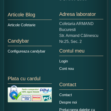
1
2
3
4
5
Nu tocmai bun
Excelent!
Adresa laborator
Articole Blog
Copiati alaturi numarul din imagine:
Cofetaria ARMAND
Articole Cofetarie
Bucuresti
Str. Armand Călinescu
Candybar
Nr.25, Sec. 2
Contul meu
Configureaza candybar
Login
Cont nou
Plata cu cardul
Contact
Contact
Despre noi
Prelucrarea datelor cu