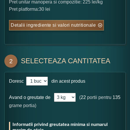
Pret unitar manopera si compozitie: 225 lei/kg
Pret platforma:30 lei
Detalii ingrediente si valori nutritionale
SELECTEAZA CANTITATEA
2
Doresc
din acest produs
Avand o greutate de
(
22
portii pentru
135
grame portia)
Informatii privind greutatea minima si numarul
maxim de etaje