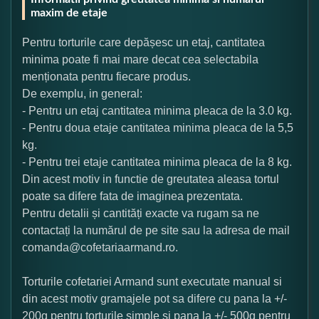
maxim de etaje
Pentru torturile care depășesc un etaj, cantitatea
minima poate fi mai mare decat cea selectabila
menționata pentru fiecare produs.
De exemplu, in general:
- Pentru un etaj cantitatea minima pleaca de la 3.0 kg.
- Pentru doua etaje cantitatea minima pleaca de la 5,5
kg.
- Pentru trei etaje cantitatea minima pleaca de la 8 kg.
Din acest motiv in functie de greutatea aleasa tortul
poate sa difere fata de imaginea prezentata.
Pentru detalii și cantități exacte va rugam sa ne
contactați la numărul de pe site sau la adresa de mail
comanda@cofetariaarmand.ro.
Torturile cofetariei Armand sunt executate manual si
din acest motiv gramajele pot sa difere cu pana la +/-
200g pentru torturile simple si pana la +/- 500g pentru