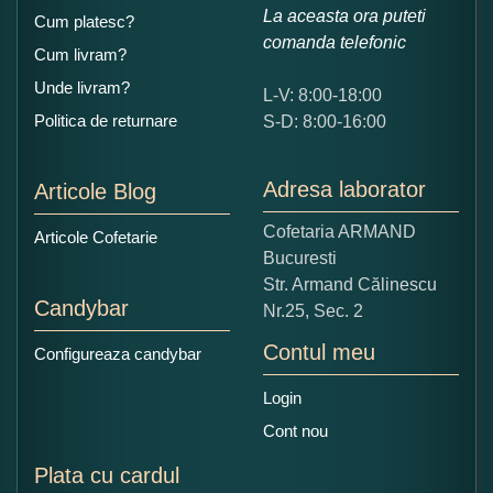
La aceasta ora puteti
Cum platesc?
comanda telefonic
Cum livram?
Unde livram?
L-V: 8:00-18:00
Ce nota acordati acestui produs?
Politica de returnare
S-D: 8:00-16:00
1
2
3
4
5
Nu tocmai bun
Excelent!
Adresa laborator
Articole Blog
Copiati alaturi numarul din imagine:
Cofetaria ARMAND
Articole Cofetarie
Bucuresti
Str. Armand Călinescu
Candybar
Nr.25, Sec. 2
Contul meu
Configureaza candybar
Login
Cont nou
Plata cu cardul