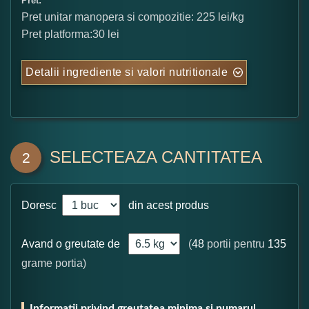
Pret:
Pret unitar manopera si compozitie: 225 lei/kg
Pret platforma:30 lei
Detalii ingrediente si valori nutritionale
SELECTEAZA CANTITATEA
2
Doresc
din acest produs
Avand o greutate de
(
48
portii pentru
135
grame portia)
Informatii privind greutatea minima si numarul