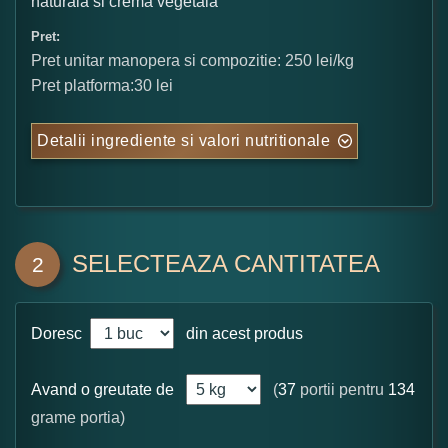
naturala si crema vegetala
Pret:
Pret unitar manopera si compozitie: 250 lei/kg
Pret platforma:30 lei
Detalii ingrediente si valori nutritionale
SELECTEAZA CANTITATEA
2
Doresc
din acest produs
Avand o greutate de
(
37
portii pentru
134
grame portia)