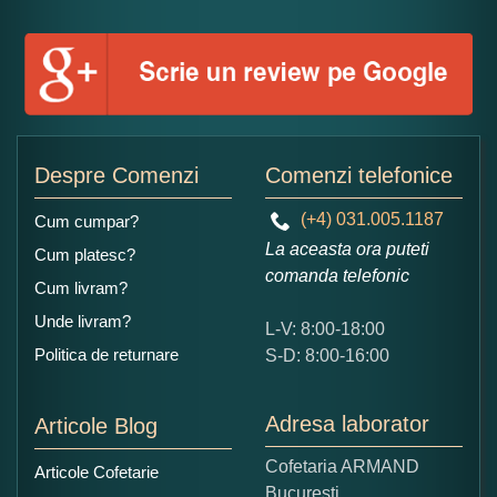
Numele dumneavoastra:
Adaugati o parere despre acest produs:
Despre Comenzi
Comenzi telefonice
(+4) 031.005.1187
Cum cumpar?
La aceasta ora puteti
Cum platesc?
comanda telefonic
Cum livram?
Unde livram?
L-V: 8:00-18:00
Ce nota acordati acestui produs?
Politica de returnare
S-D: 8:00-16:00
1
2
3
4
5
Nu tocmai bun
Excelent!
Adresa laborator
Articole Blog
Copiati alaturi numarul din imagine:
Cofetaria ARMAND
Articole Cofetarie
Bucuresti