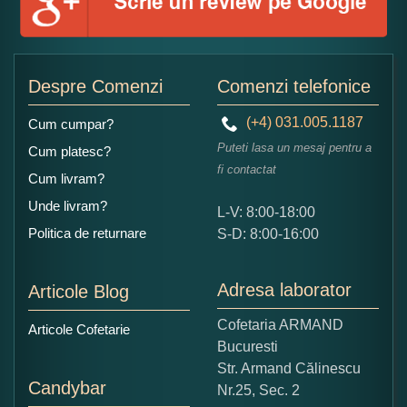
Adaugati o parere despre acest produs:
Despre Comenzi
Comenzi telefonice
(+4) 031.005.1187
Cum cumpar?
Puteti lasa un mesaj pentru a
Cum platesc?
fi contactat
Cum livram?
Unde livram?
L-V: 8:00-18:00
Ce nota acordati acestui produs?
Politica de returnare
S-D: 8:00-16:00
1
2
3
4
5
Nu tocmai bun
Excelent!
Adresa laborator
Articole Blog
Copiati alaturi numarul din imagine:
Cofetaria ARMAND
Articole Cofetarie
Bucuresti
Str. Armand Călinescu
Candybar
Nr.25, Sec. 2