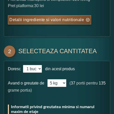
Pret platforma:30 lei
Detalii ingrediente si valori nutritionale
SELECTEAZA CANTITATEA
2
Doresc
din acest produs
Avand o greutate de
(
37
portii pentru
135
grame portia)
Informatii privind greutatea minima si numarul
maxim de etaje