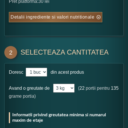
Pret platforma:30 lei
Detalii ingrediente si valori nutritionale
SELECTEAZA CANTITATEA
2
Doresc
din acest produs
Avand o greutate de
(
22
portii pentru
135
grame portia)
Informatii privind greutatea minima si numarul
maxim de etaje