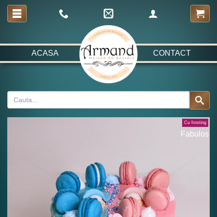
ACASA
CONTACT
Cu frosting
Fabulos