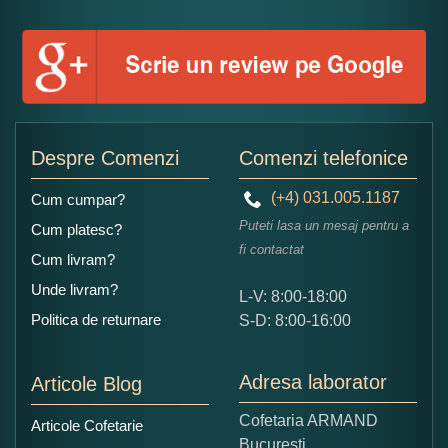
Numele dumneavoastra:
Adaugati o parere despre acest produs:
Despre Comenzi
Comenzi telefonice
(+4) 031.005.1187
Cum cumpar?
Puteti lasa un mesaj pentru a
Cum platesc?
fi contactat
Cum livram?
Unde livram?
L-V: 8:00-18:00
Ce nota acordati acestui produs?
Politica de returnare
S-D: 8:00-16:00
1
2
3
4
5
Nu tocmai bun
Excelent!
Adresa laborator
Articole Blog
Copiati alaturi numarul din imagine:
Cofetaria ARMAND
Articole Cofetarie
Bucuresti