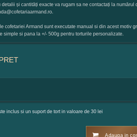
 detalii și cantități exacte va rugam sa ne contactați la numărul
da@cofetariaarmand.ro.
ile cofetariei Armand sunt executate manual si din acest motiv g
ile simple si pana la +/- 500g pentru torturile personalizate.
PRET
ste inclus si un suport de tort in valoare de 30 lei
Adauga in co