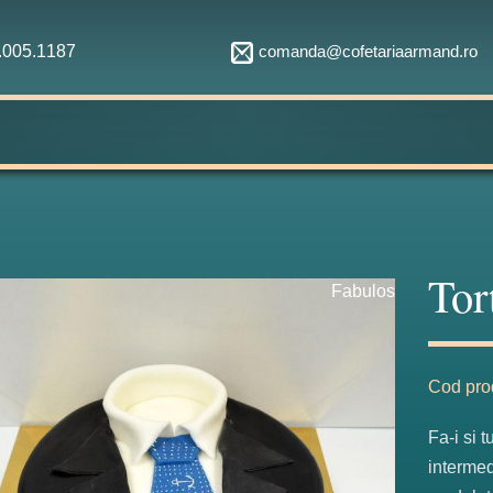
comanda@cofetariaarmand.ro
1.005.1187
Tor
Fabulos
Cod pro
Fa-i si 
intermed