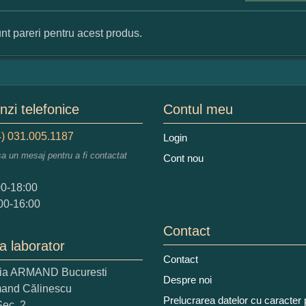
nt pareri pentru acest produs.
mular pareri client
mele dumneavoastra:
zi telefonice
Contul meu
) 031.005.1187
Login
sa un mesaj pentru a fi contactat
Cont nou
augati o parere despre acest produs:
00-18:00
00-16:00
Contact
a laborator
Contact
ria ARMAND Bucuresti
 nota acordati acestui produs?
Despre noi
mand Călinescu
2
3
4
5
Prelucrarea datelor cu caracter
Sec. 2