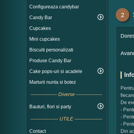
Configureaza candybar
2
Candy Bar
Cupcakes
Dore
Mini cupcakes
Biscuiti personalizati
Avand
Produse Candy Bar
Cake pops-uri si acadele
Inf
Marturii nunta si botez
Pentru
Diverse
fiecar
De exe
Bauturi, flori si party
- Pent
- Pent
UTILE
- Pent
Contact
Din ac