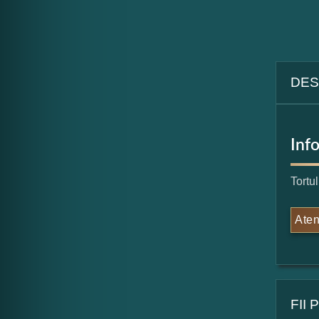
DES
Inf
Tortu
Aten
FII