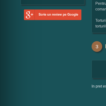
Pentru
coman
Tortur
tortur
3
In pret e