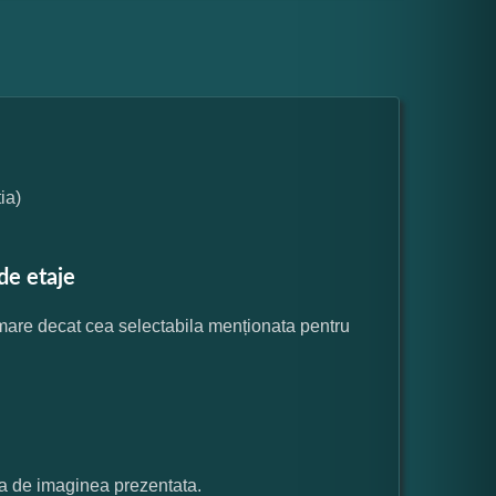
ia)
de etaje
 mare decat cea selectabila menționata pentru
ata de imaginea prezentata.