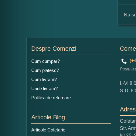
Nu su
For
Nu
Despre Comenzi
Comen
(+4
Cum cumpar?
Puteti la
Cum platesc?
Ad
Cum livram?
L-V: 8:
Unde livram?
S-D: 8:
Politica de returnare
Adres
Articole Blog
Cofeta
Ce
Str. Ar
Articole Cofetarie
1
Nr.25, 