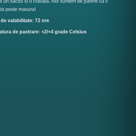
 un sacou si o cravata. Noi suntem de parere ca il
ta peste masura!
e valabilitate: 72 ore
tura de pastrare: +2/+4 grade Celsius