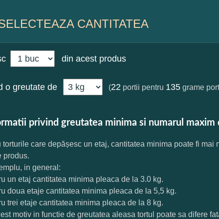
SELECTEAZA CANTITATEA
sc
din acest produs
 o greutate de
22
135
(
portii pentru
grame port
ormatii privind greutatea minima si numarul maxim 
 torturile care depășesc un etaj, cantitatea minima poate fi mai
e produs.
mplu, in general:
ru un etaj cantitatea minima pleaca de la 3.0 kg.
ru doua etaje cantitatea minima pleaca de la 5,5 kg.
ru trei etaje cantitatea minima pleaca de la 8 kg.
est motiv in functie de greutatea aleasa tortul poate sa difere f