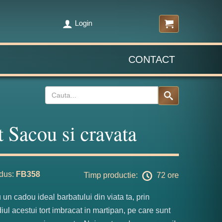
Login
CONTACT
t Sacou si cravata
dus:
FB358
Timp productie:
72 ore
tu un cadou ideal barbatului din viata ta, prin
iul acestui tort imbracat in martipan, pe care sunt