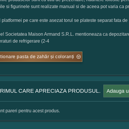
rile si figurinele sunt realizate manual si de aceea pot varia ca p
l platformei pe care este asezat torul se plateste separat fata de 
ie! Societatea Maison Armand S.R.L. mentioneaza ca depozitarea t
raturi de refrigerare (2-4
tionare pasta de zahăr și coloranți
 PRIMUL CARE APRECIAZA PRODUSUL.
Adauga u
nt pareri pentru acest produs.
mular pareri client