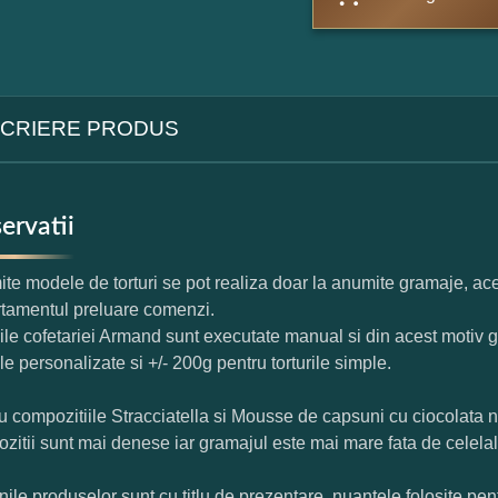
CRIERE PRODUS
ervatii
te modele de torturi se pot realiza doar la anumite gramaje, ace
tamentul preluare comenzi.
rile cofetariei Armand sunt executate manual si din acest motiv g
ile personalizate si +/- 200g pentru torturile simple.
u compozitiile Stracciatella si Mousse de capsuni cu ciocolata 
zitii sunt mai denese iar gramajul este mai mare fata de celelal
nile produselor sunt cu titlu de prezentare, nuantele folosite pent