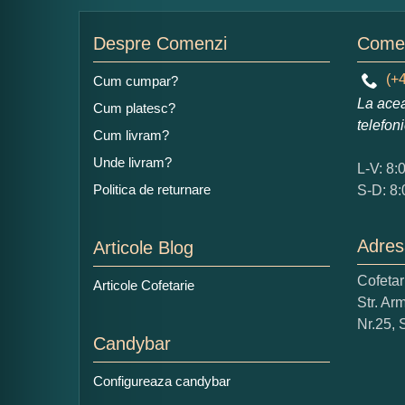
Nu
Despre Comenzi
Comen
(+4
Cum cumpar?
La acea
Cum platesc?
Ad
telefon
Cum livram?
Unde livram?
L-V: 8:
Politica de returnare
S-D: 8:
Adres
Articole Blog
Ce
Cofeta
Articole Cofetarie
1
Str. Ar
Nu 
Nr.25, 
Candybar
Cop
Configureaza candybar