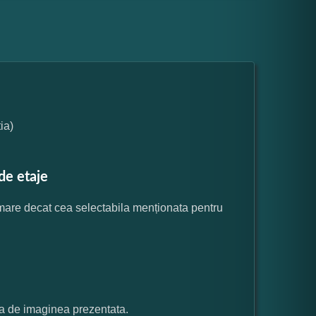
ia)
de etaje
 mare decat cea selectabila menționata pentru
ata de imaginea prezentata.