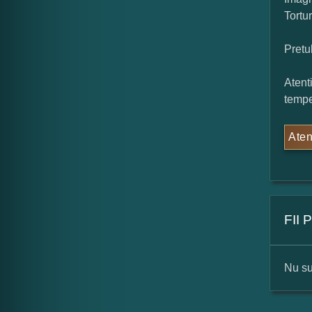
Tortu
Pretu
Atent
tempe
Aten
FII
Nu su
For