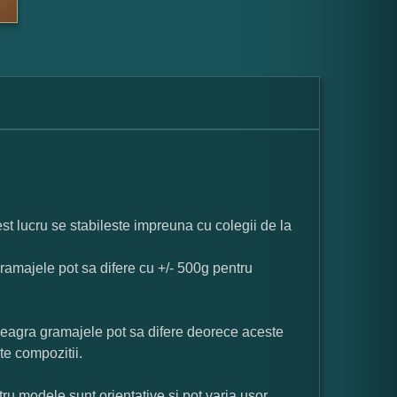
st lucru se stabileste impreuna cu colegii de la
ramajele pot sa difere cu +/- 500g pentru
neagra gramajele pot sa difere deorece aceste
te compozitii.
ru modele sunt orientative si pot varia usor.