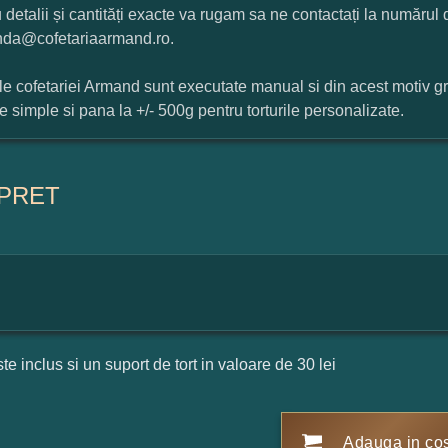
 detalii și cantități exacte va rugam sa ne contactați la numărul
da@cofetariaarmand.ro.
ile cofetariei Armand sunt executate manual si din acest motiv g
ile simple si pana la +/- 500g pentru torturile personalizate.
PRET
ste inclus si un suport de tort in valoare de 30 lei
Adauga in co