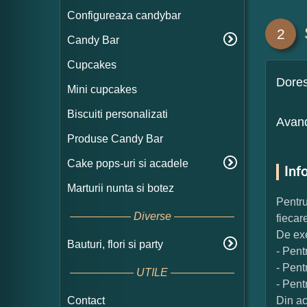
Configureaza candybar
2
Candy Bar
Cupcakes
Dore
Mini cupcakes
Biscuiti personalizati
Avand
Produse Candy Bar
Cake pops-uri si acadele
Inf
Marturii nunta si botez
Pentru
Diverse
fiecar
De exe
Bauturi, flori si party
- Pent
- Pent
UTILE
- Pent
Contact
Din ac