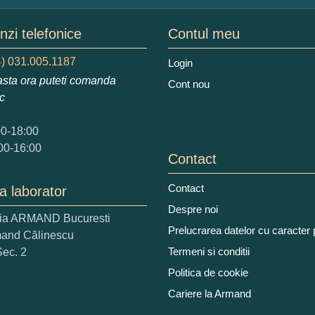
mele dumneavoastra:
zi telefonice
Contul meu
) 031.005.1187
Login
sta ora puteti comanda
Cont nou
augati o parere despre acest produs:
ic
00-18:00
00-16:00
Contact
Contact
a laborator
 nota acordati acestui produs?
Despre noi
ria ARMAND Bucuresti
2
3
4
5
Prelucrarea datelor cu caracter
mand Călinescu
tocmai bun
Excelent!
Termeni si conditii
Sec. 2
Politica de cookie
iati alaturi numarul din imagine:
Cariere la Armand