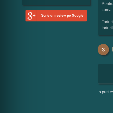
Pentru
coman
Tortur
tortur
3
In pret e