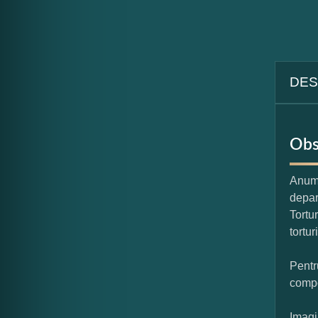
DES
Obs
Anumi
depar
Tortu
tortur
Pentr
compo
Imagi