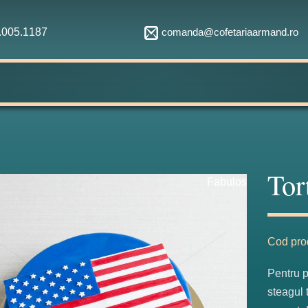
comanda@cofetariaarmand.ro
1.005.1187
Tor
Fabulos
Cod pro
Pentru p
steagul 