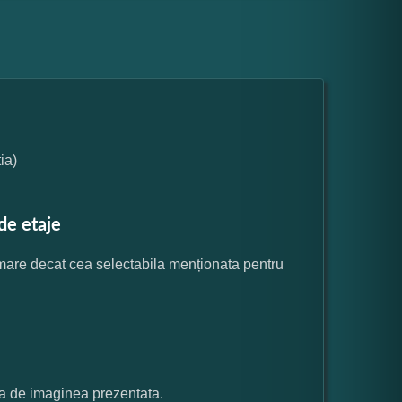
ia)
de etaje
 mare decat cea selectabila menționata pentru
ata de imaginea prezentata.