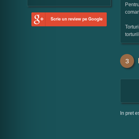
Pentru
coman
Tortur
tortur
3
In pret e