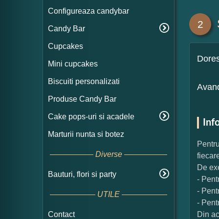
Configureaza candybar
2
Candy Bar
Cupcakes
Dore
Mini cupcakes
Biscuiti personalizati
Avand
Produse Candy Bar
Cake pops-uri si acadele
Inf
Marturii nunta si botez
Pentru
Diverse
fiecar
De exe
Bauturi, flori si party
- Pent
- Pent
UTILE
- Pent
Contact
Din ac