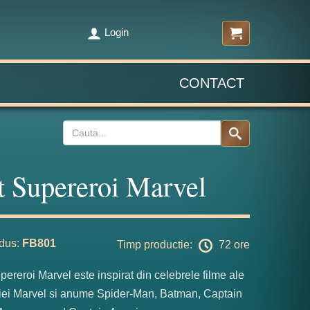
Login
CONTACT
t Supereroi Marvel
dus:
FB801
Timp productie:
72 ore
upereroi Marvel este inspirat din celebrele filme ale
ei Marvel si anume Spider-Man, Batman, Captain