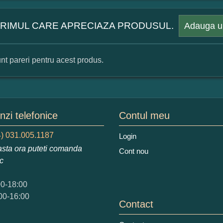
 PRIMUL CARE APRECIAZA PRODUSUL.
Adauga u
nt pareri pentru acest produs.
mular pareri client
mele dumneavoastra:
zi telefonice
Contul meu
) 031.005.1187
Login
sta ora puteti comanda
Cont nou
augati o parere despre acest produs:
ic
00-18:00
00-16:00
Contact