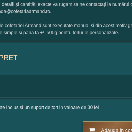
 detalii și cantități exacte va rugam sa ne contactați la numărul
da@cofetariaarmand.ro.
ile cofetariei Armand sunt executate manual si din acest motiv g
ile simple si pana la +/- 500g pentru torturile personalizate.
PRET
ste inclus si un suport de tort in valoare de 30 lei
Adauga in co