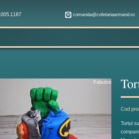
comanda@cofetariaarmand.ro
1.005.1187
Tor
Fabulos
Cod pro
Tortul s
compani