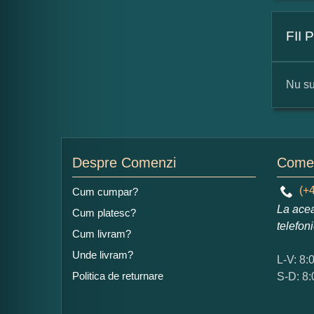
FII
Nu su
For
Nu
Despre Comenzi
Comen
(+4
Cum cumpar?
La acea
Cum platesc?
Ad
telefon
Cum livram?
Unde livram?
L-V: 8:
Politica de returnare
S-D: 8: