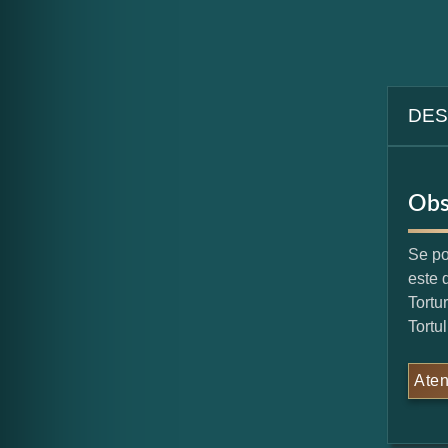
DES
Obs
Se po
este 
Tortu
Tortu
Aten