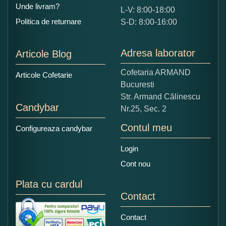
Unde livram?
L-V: 8:00-18:00
Ce nota acordati acestui produs?
Politica de returnare
S-D: 8:00-16:00
1
2
3
4
5
Nu tocmai bun
Excelent!
Adresa laborator
Articole Blog
Copiati alaturi numarul din imagine:
Cofetaria ARMAND
Articole Cofetarie
Bucuresti
Str. Armand Călinescu
Candybar
Nr.25, Sec. 2
Contul meu
Configureaza candybar
Login
Cont nou
Plata cu cardul
Contact
Contact