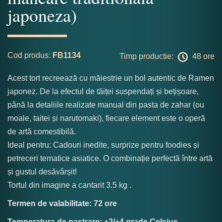
japoneza)
Cod produs:
FB1134
Timp productie:
48 ore
Acest tort recreează cu măiestrie un bol autentic de Ramen
japonez. De la efectul de tăiței suspendați și bețișoare,
până la detaliile realizate manual din pasta de zahar (ou
moale, taitei și narutomaki), fiecare element este o operă
de artă comestibilă.
Ideal pentru: Cadouri inedite, surprize pentru foodies și
petreceri tematice asiatice. O combinație perfectă între artă
și gustul desăvârșit!
Tortul din imagine a cantarit 3.5 kg .
Termen de valabilitate: 72 ore
Temperatura de pastrare: +2/+4 grade Celsius