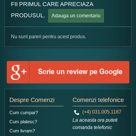
FII PRIMUL CARE APRECIAZA
PRODUSUL.
Adauga un comentariu
Nu sunt pareri pentru acest produs.
Formular pareri client
Numele dumneavoastra:
Adaugati o parere despre acest produs:
Despre Comenzi
Comenzi telefonice
(+4) 031.005.1187
Cum cumpar?
La aceasta ora puteti
Cum platesc?
comanda telefonic
Cum livram?