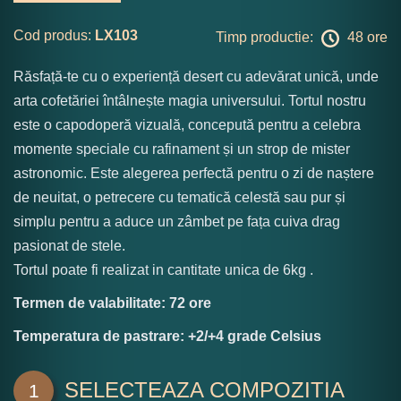
Cod produs:
LX103
Timp productie:
48 ore
Răsfață-te cu o experiență desert cu adevărat unică, unde
arta cofetăriei întâlnește magia universului. Tortul nostru
este o capodoperă vizuală, concepută pentru a celebra
momente speciale cu rafinament și un strop de mister
astronomic. Este alegerea perfectă pentru o zi de naștere
de neuitat, o petrecere cu tematică celestă sau pur și
simplu pentru a aduce un zâmbet pe fața cuiva drag
pasionat de stele.
Tortul poate fi realizat in cantitate unica de 6kg .
Termen de valabilitate: 72 ore
Temperatura de pastrare: +2/+4 grade Celsius
SELECTEAZA COMPOZITIA
1