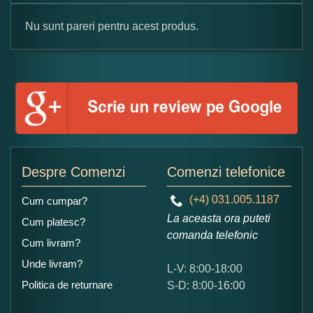
Nu sunt pareri pentru acest produs.
Formular pareri client
Numele dumneavoastra:
Adaugati o parere despre acest produs:
Despre Comenzi
Comenzi telefonice
(+4) 031.005.1187
Cum cumpar?
La aceasta ora puteti
Cum platesc?
comanda telefonic
Cum livram?
Unde livram?
L-V: 8:00-18:00
Ce nota acordati acestui produs?
Politica de returnare
S-D: 8:00-16:00
1
2
3
4
5
Nu tocmai bun
Excelent!