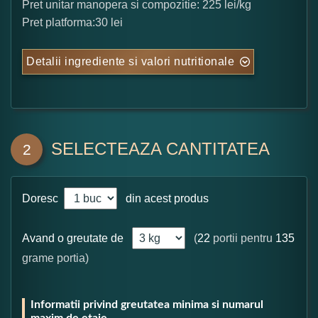
Pret unitar manopera si compozitie: 225 lei/kg
Pret platforma:30 lei
Detalii ingrediente si valori nutritionale
SELECTEAZA CANTITATEA
2
Doresc
din acest produs
Avand o greutate de
(
22
portii pentru
135
grame portia)
Informatii privind greutatea minima si numarul
maxim de etaje