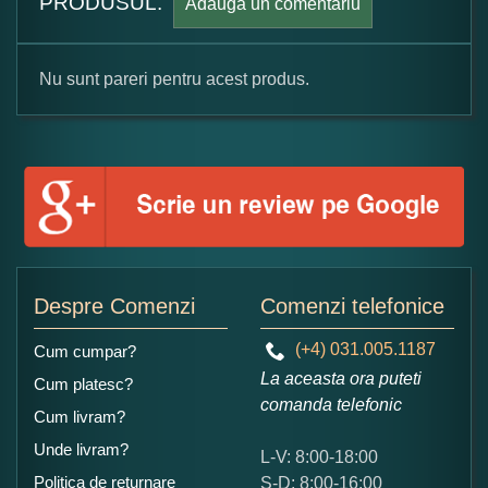
PRODUSUL.
Adauga un comentariu
Nu sunt pareri pentru acest produs.
Formular pareri client
Numele dumneavoastra:
Adaugati o parere despre acest produs:
Despre Comenzi
Comenzi telefonice
(+4) 031.005.1187
Cum cumpar?
La aceasta ora puteti
Cum platesc?
comanda telefonic
Cum livram?
Unde livram?
L-V: 8:00-18:00
Ce nota acordati acestui produs?
Politica de returnare
S-D: 8:00-16:00