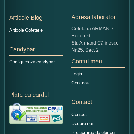
1
2
3
4
5
Nu tocmai bun
Excelent!
Adresa laborator
Articole Blog
Copiati alaturi numarul din imagine:
Cofetaria ARMAND
Articole Cofetarie
Bucuresti
Str. Armand Călinescu
Candybar
Nr.25, Sec. 2
Contul meu
Configureaza candybar
Login
Cont nou
Plata cu cardul
Contact
Contact
Despre noi
Prelucrarea datelor cu