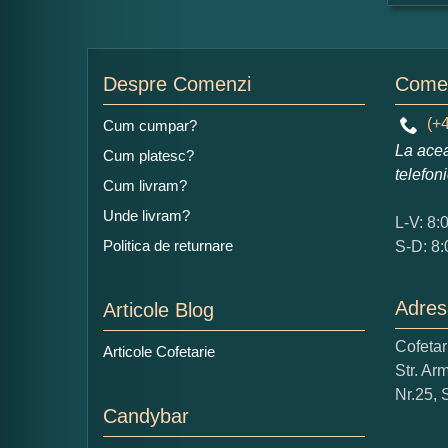
For
Nu
Despre Comenzi
Comen
(+4
Cum cumpar?
La acea
Cum platesc?
Ad
telefon
Cum livram?
Unde livram?
L-V: 8:
Politica de returnare
S-D: 8:
Adres
Articole Blog
Ce
Cofeta
Articole Cofetarie
1
Str. Ar
Nu 
Nr.25, 
Candybar
Cop