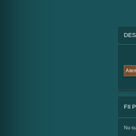
DES
Aten
FII
Nu su