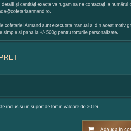
 detalii și cantități exacte va rugam sa ne contactați la numărul
da@cofetariaarmand.ro.
ile cofetariei Armand sunt executate manual si din acest motiv g
ile simple si pana la +/- 500g pentru torturile personalizate.
PRET
ste inclus si un suport de tort in valoare de 30 lei
Adauga in co