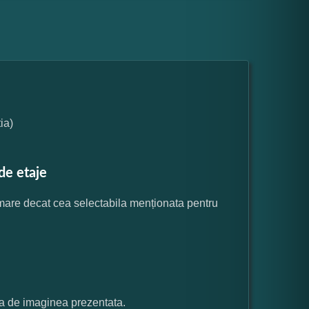
ia)
de etaje
 mare decat cea selectabila menționata pentru
ata de imaginea prezentata.