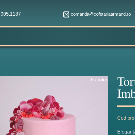
comanda@cofetariaarmand.ro
1.005.1187
Tor
Fabulos
Imb
Cod pro
Eleganța