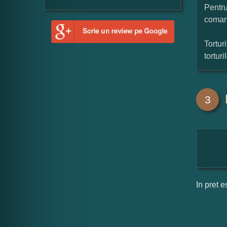
Pentru
coman
Tortur
tortur
3
In pret e