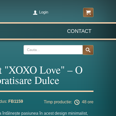
Login
CONTACT
t "XOXO Love" – O
ratisare Dulce
dus:
FB1159
Timp productie:
48 ore
 întâlnește pasiunea în acest design minimalist,