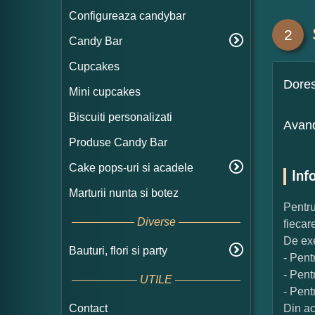
Configureaza candybar
2
Candy Bar
Cupcakes
Dore
Mini cupcakes
Biscuiti personalizati
Avand
Produse Candy Bar
Cake pops-uri si acadele
Inf
Marturii nunta si botez
Pentru
Diverse
fiecar
De exe
Bauturi, flori si party
- Pent
- Pent
UTILE
- Pent
Contact
Din ac