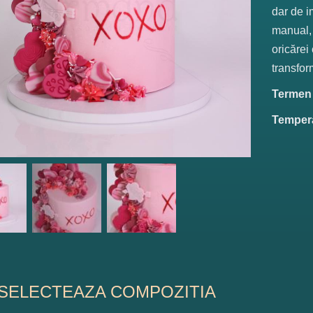
dar de i
manual, 
oricărei
transfor
Termen d
Tempera
SELECTEAZA COMPOZITIA