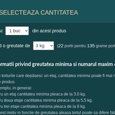
SELECTEAZA CANTITATEA
sc
din acest produs
 o greutate de
22
135
(
portii pentru
grame port
ormatii privind greutatea minima si numarul maxim 
 torturile care depășesc un etaj, cantitatea minima poate fi mai
e produs.
mplu, in general:
ru un etaj cantitatea minima pleaca de la 3.0 kg.
ru doua etaje cantitatea minima pleaca de la 5,5 kg.
ru trei etaje cantitatea minima pleaca de la 8 kg.
est motiv in functie de greutatea aleasa tortul poate sa difere f