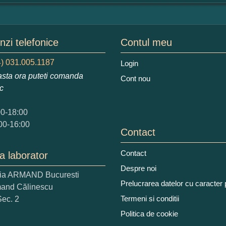
mular pareri client
mele dumneavoastra:
zi telefonice
Contul meu
) 031.005.1187
Login
sta ora puteti comanda
Cont nou
augati o parere despre acest produs:
ic
00-18:00
00-16:00
Contact
Contact
a laborator
 nota acordati acestui produs?
Despre noi
ria ARMAND Bucuresti
2
3
4
5
Prelucrarea datelor cu caracter
mand Călinescu
tocmai bun
Excelent!
Termeni si conditii
Sec. 2
Politica de cookie
iati alaturi numarul din imagine: