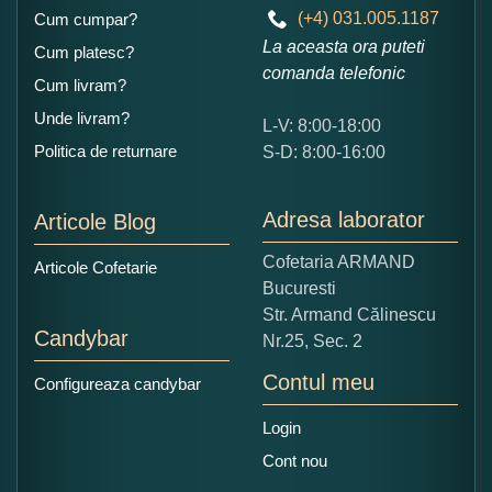
(+4) 031.005.1187
Cum cumpar?
La aceasta ora puteti
Cum platesc?
comanda telefonic
Cum livram?
Unde livram?
L-V: 8:00-18:00
Ce nota acordati acestui produs?
Politica de returnare
S-D: 8:00-16:00
1
2
3
4
5
Nu tocmai bun
Excelent!
Adresa laborator
Articole Blog
Copiati alaturi numarul din imagine:
Cofetaria ARMAND
Articole Cofetarie
Bucuresti
Str. Armand Călinescu
Candybar
Nr.25, Sec. 2
Contul meu
Configureaza candybar
Login
Cont nou