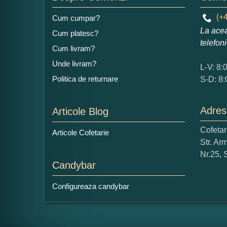
Ad
(+4
Cum cumpar?
La acea
Cum platesc?
telefon
Cum livram?
Unde livram?
L-V: 8:
Politica de returnare
S-D: 8:
Ce
1
Adres
Articole Blog
Nu 
Cofeta
Articole Cofetarie
Cop
Str. Ar
Nr.25, 
Candybar
Configureaza candybar