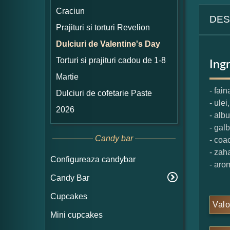
Craciun
DES
Prajituri si torturi Revelion
Dulciuri de Valentine's Day
Torturi si prajituri cadou de 1-8
Ing
Martie
- fain
Dulciuri de cofetarie Paste
- ulei,
2026
- alb
- gal
Candy bar
- coa
- zaha
Configureaza candybar
- aro
Candy Bar
Cupcakes
Valo
Mini cupcakes