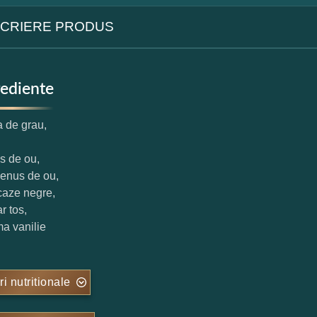
CRIERE PRODUS
rediente
a de grau,
us de ou,
benus de ou,
caze negre,
r tos,
ma vanilie
ri nutritionale