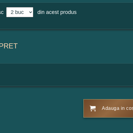
sc
din acest produs
PRET
Adauga in co