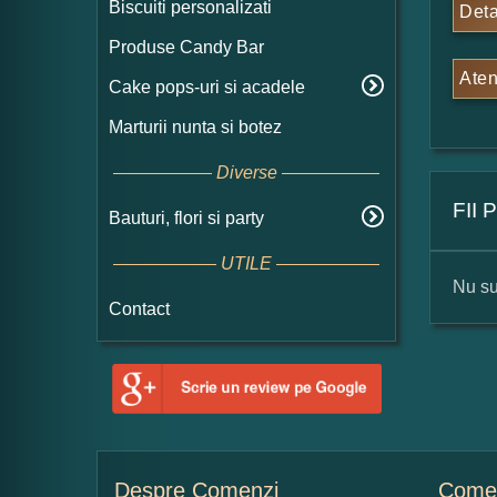
Biscuiti personalizati
Deta
Produse Candy Bar
Aten
Cake pops-uri si acadele
Marturii nunta si botez
Diverse
FII
Bauturi, flori si party
UTILE
Nu su
Contact
For
Nu
Despre Comenzi
Comen