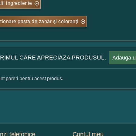
lii ingrediente
tionare pasta de zahăr și coloranți
 PRIMUL CARE APRECIAZA PRODUSUL.
Adauga u
nt pareri pentru acest produs.
mular pareri client
mele dumneavoastra:
zi telefonice
Contul meu