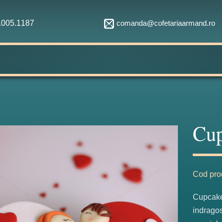
comanda@cofetariaarmand.ro
1.005.1187
Cup
Cod pro
Cupcake 
indragos