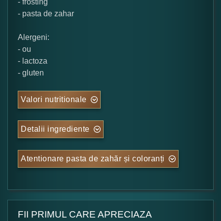
- frosting
- pasta de zahar
Alergeni:
- ou
- lactoza
- gluten
Valori nutritionale
Detalii ingrediente
Atentionare pasta de zahăr și coloranți
FII PRIMUL CARE APRECIAZA