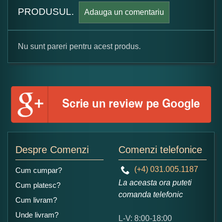
PRODUSUL.
Adauga un comentariu
Nu sunt pareri pentru acest produs.
Formular pareri client
Numele dumneavoastra:
Adaugati o parere despre acest produs:
Despre Comenzi
Comenzi telefonice
(+4) 031.005.1187
Cum cumpar?
La aceasta ora puteti
Cum platesc?
comanda telefonic
Cum livram?
Unde livram?
L-V: 8:00-18:00
Ce nota acordati acestui produs?