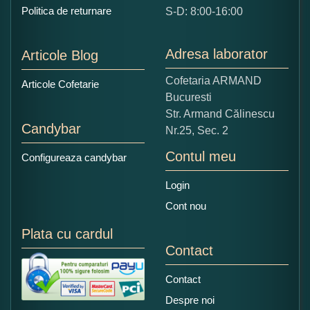
Politica de returnare
S-D: 8:00-16:00
1
2
3
4
5
Nu tocmai bun
Excelent!
Adresa laborator
Articole Blog
Copiati alaturi numarul din imagine:
Cofetaria ARMAND
Articole Cofetarie
Bucuresti
Str. Armand Călinescu
Candybar
Nr.25, Sec. 2
Contul meu
Configureaza candybar
Login
Cont nou
Plata cu cardul
Contact
Contact
Despre noi