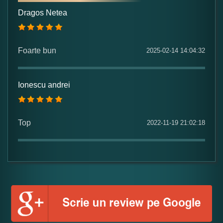
Dragos Netea
Numele dumneavoastra:
Foarte bun
2025-02-14 14:04:32
Adaugati o parere despre acest produs:
Ionescu andrei
Top
2022-11-19 21:02:18
Ce nota acordati acestui produs?
1
2
3
4
5
Nu tocmai bun
Excelent!
Copiati alaturi numarul din imagine: