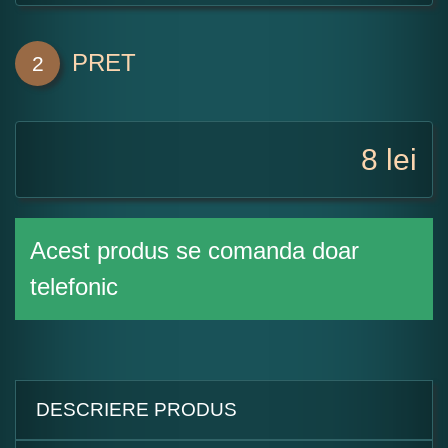
PRET
2
8
lei
Acest produs se comanda doar
telefonic
DESCRIERE PRODUS