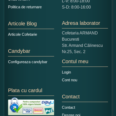
L-V: 8:00-18:00
Ce nota acordati acestui produs?
Politica de returnare
S-D: 8:00-16:00
1
2
3
4
5
Nu tocmai bun
Excelent!
Adresa laborator
Articole Blog
Copiati alaturi numarul din imagine:
Cofetaria ARMAND
Articole Cofetarie
Bucuresti
Str. Armand Călinescu
Candybar
Nr.25, Sec. 2
Contul meu
Configureaza candybar
Login
Cont nou
Plata cu cardul
Contact
Contact
Despre noi