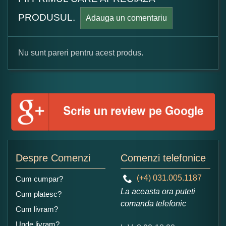
PRODUSUL.
Adauga un comentariu
Nu sunt pareri pentru acest produs.
Formular pareri client
Numele dumneavoastra:
Adaugati o parere despre acest produs:
Despre Comenzi
Comenzi telefonice
(+4) 031.005.1187
Cum cumpar?
La aceasta ora puteti
Cum platesc?
comanda telefonic
Cum livram?
Unde livram?