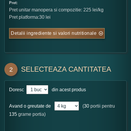
Pret:
Pret unitar manopera si compozitie: 225 lei/kg
Pret platforma:30 lei
Detalii ingrediente si valori nutritionale
SELECTEAZA CANTITATEA
2
Doresc
din acest produs
Avand o greutate de
(
30
portii pentru
135
grame portia)