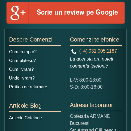
Numele dumneavoastra:
Adaugati o parere despre acest produs:
Despre Comenzi
Comenzi telefonice
(+4) 031.005.1187
Cum cumpar?
La aceasta ora puteti
Cum platesc?
comanda telefonic
Cum livram?
Unde livram?
L-V: 8:00-18:00
Ce nota acordati acestui produs?
Politica de returnare
S-D: 8:00-16:00
1
2
3
4
5
Nu tocmai bun
Excelent!
Adresa laborator
Articole Blog
Copiati alaturi numarul din imagine:
Cofetaria ARMAND
Articole Cofetarie
Bucuresti
Str. Armand Călinescu