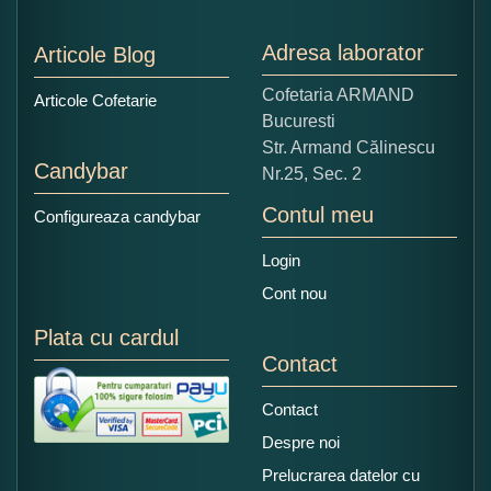
Nu tocmai bun
Excelent!
Adresa laborator
Articole Blog
Copiati alaturi numarul din imagine:
Cofetaria ARMAND
Articole Cofetarie
Bucuresti
Str. Armand Călinescu
Candybar
Nr.25, Sec. 2
Contul meu
Configureaza candybar
Login
Cont nou
Plata cu cardul
Contact
Contact
Despre noi
Prelucrarea datelor cu