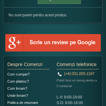
Nu sunt pareri pentru acest produs.
Formular pareri client
Numele dumneavoastra:
Adaugati o parere despre acest produs:
Despre Comenzi
Comenzi telefonice
(+4) 031.005.1187
Cum cumpar?
Puteti lasa un mesaj pentru a
Cum platesc?
fi contactat
Cum livram?
Unde livram?
L-V: 8:00-18:00
Ce nota acordati acestui produs?
Politica de returnare
S-D: 8:00-16:00
1
2
3
4
5