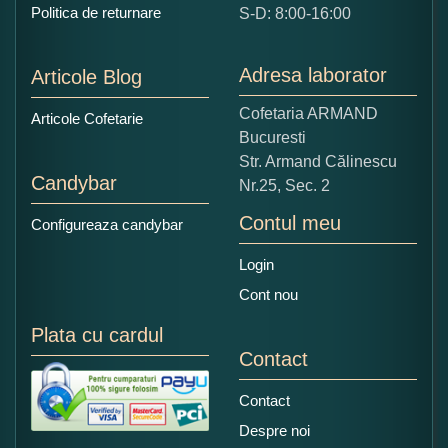
Politica de returnare
S-D: 8:00-16:00
1
2
3
4
5
Nu tocmai bun
Excelent!
Adresa laborator
Articole Blog
Copiati alaturi numarul din imagine:
Cofetaria ARMAND
Articole Cofetarie
Bucuresti
Str. Armand Călinescu
Candybar
Nr.25, Sec. 2
Contul meu
Configureaza candybar
Login
Cont nou
Plata cu cardul
Contact
Contact
Despre noi