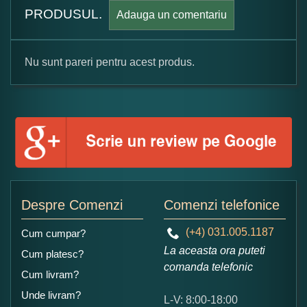
PRODUSUL.
Adauga un comentariu
Nu sunt pareri pentru acest produs.
Formular pareri client
Numele dumneavoastra:
Adaugati o parere despre acest produs:
Despre Comenzi
Comenzi telefonice
(+4) 031.005.1187
Cum cumpar?
La aceasta ora puteti
Cum platesc?
comanda telefonic
Cum livram?
Unde livram?
L-V: 8:00-18:00
Ce nota acordati acestui produs?