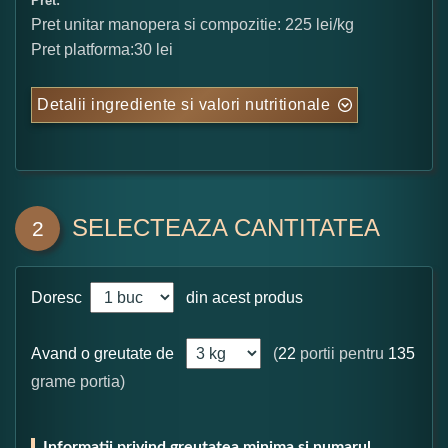
Pret:
Pret unitar manopera si compozitie: 225 lei/kg
Pret platforma:30 lei
Detalii ingrediente si valori nutritionale
SELECTEAZA CANTITATEA
2
Doresc
din acest produs
Avand o greutate de
(
22
portii pentru
135
grame portia)
Informatii privind greutatea minima si numarul