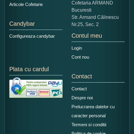
Copiati alaturi numarul din imagine:
Cofetaria ARMAND
Articole Cofetarie
Bucuresti
Str. Armand Călinescu
Candybar
Nr.25, Sec. 2
Contul meu
Configureaza candybar
Login
Cont nou
Plata cu cardul
Contact
Contact
Despre noi
Prelucrarea datelor cu
caracter personal
Termeni si conditii
Politica de cookie