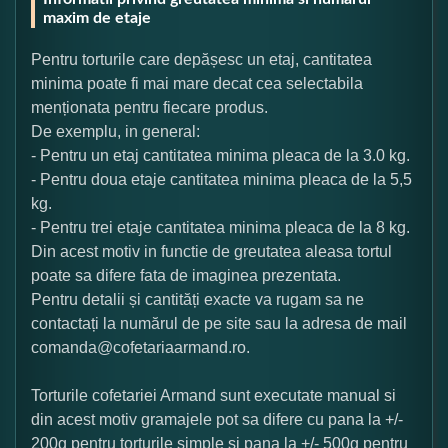
maxim de etaje
Pentru torturile care depășesc un etaj, cantitatea
minima poate fi mai mare decat cea selectabila
menționata pentru fiecare produs.
De exemplu, in general:
- Pentru un etaj cantitatea minima pleaca de la 3.0 kg.
- Pentru doua etaje cantitatea minima pleaca de la 5,5
kg.
- Pentru trei etaje cantitatea minima pleaca de la 8 kg.
Din acest motiv in functie de greutatea aleasa tortul
poate sa difere fata de imaginea prezentata.
Pentru detalii și cantități exacte va rugam sa ne
contactați la numărul de pe site sau la adresa de mail
comanda@cofetariaarmand.ro.
Torturile cofetariei Armand sunt executate manual si
din acest motiv gramajele pot sa difere cu pana la +/-
200g pentru torturile simple si pana la +/- 500g pentru