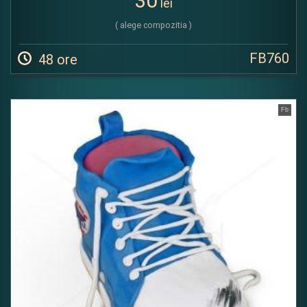
30
lei
( alege compozitia )
FB760
48 ore
Fb