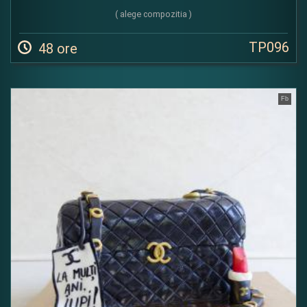
( alege compozitia )
TP096
48 ore
Fb