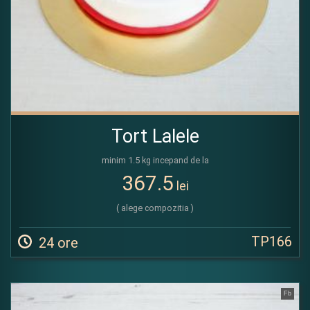
Tort Lalele
minim 1.5 kg incepand de la
367.5
lei
( alege compozitia )
TP166
24 ore
Fb