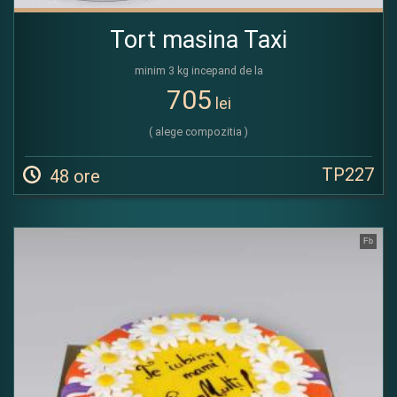
Tort masina Taxi
minim 3 kg incepand de la
705
lei
( alege compozitia )
TP227
48 ore
Fb