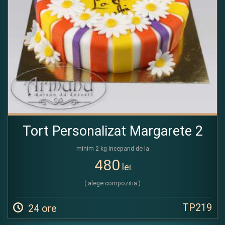
Tort Personalizat Margarete 2
minim 2 kg incepand de la
480
lei
( alege compozitia )
TP219
24 ore