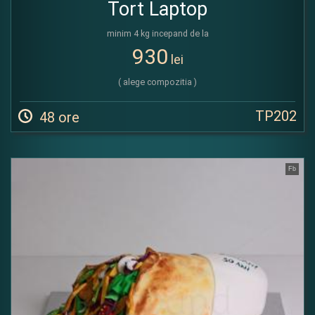
Tort Laptop
minim 4 kg incepand de la
930
lei
( alege compozitia )
TP202
48 ore
Fb