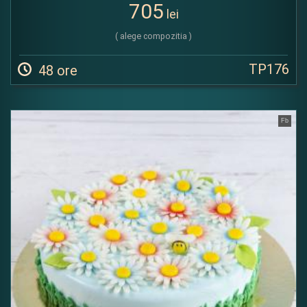
705
lei
( alege compozitia )
TP176
48 ore
Fb