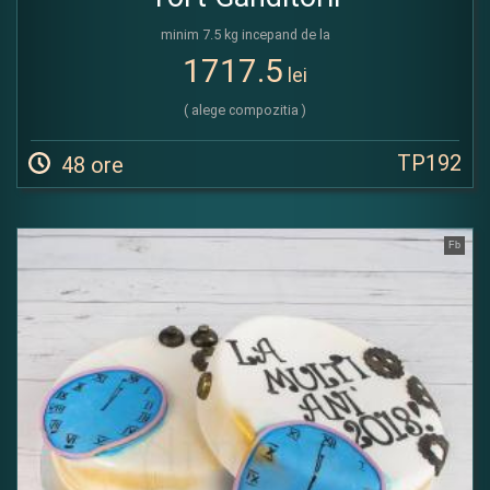
minim 7.5 kg incepand de la
1717.5
lei
( alege compozitia )
TP192
48 ore
Fb