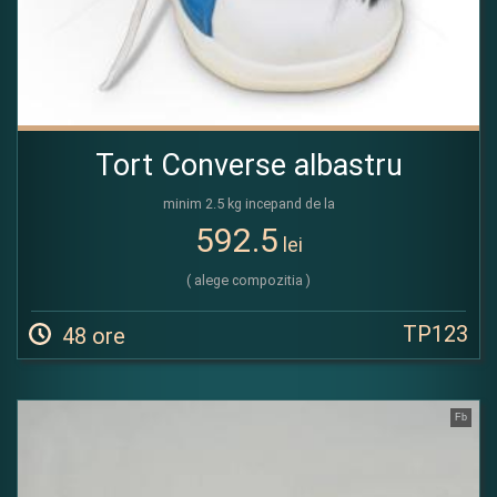
Tort Converse albastru
minim 2.5 kg incepand de la
592.5
lei
( alege compozitia )
TP123
48 ore
Fb