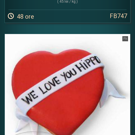
( 45 lei / kg )
FB747
48 ore
Fb