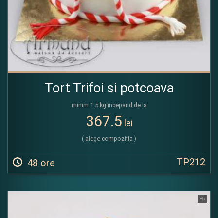
Tort Trifoi si potcoava
minim 1.5 kg incepand de la
367.5
lei
( alege compozitia )
TP212
48 ore
Fb