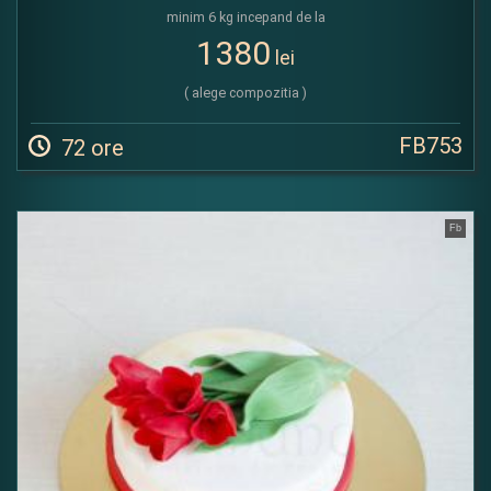
minim 6 kg incepand de la
1380
lei
( alege compozitia )
FB753
72 ore
Fb