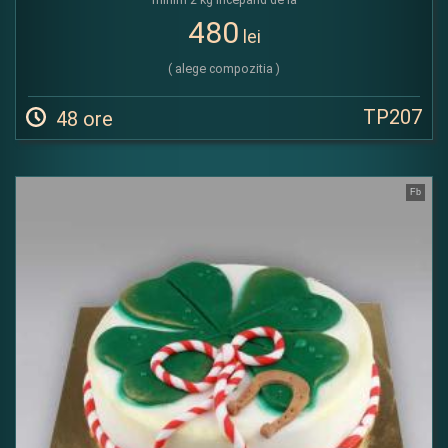
480
lei
( alege compozitia )
TP207
48 ore
Fb