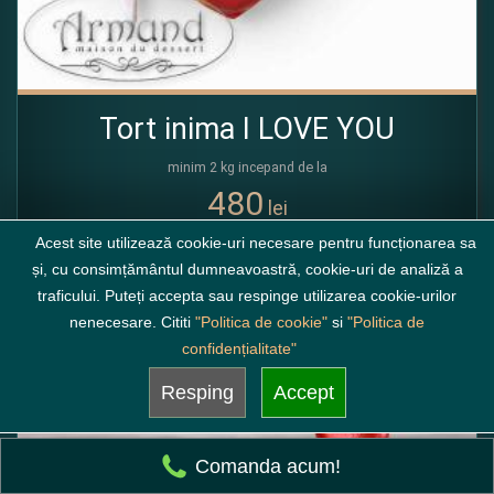
Tort inima I LOVE YOU
minim 2 kg incepand de la
480
lei
Acest site utilizează cookie-uri necesare pentru funcționarea sa
( alege compozitia )
și, cu consimțământul dumneavoastră, cookie-uri de analiză a
TP074
48 ore
traficului. Puteți accepta sau respinge utilizarea cookie-urilor
nenecesare. Cititi
"Politica de cookie"
si
"Politica de
confidențialitate"
Fb
Resping
Accept
Comanda acum!