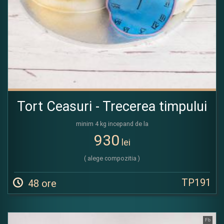
Tort Ceasuri - Trecerea timpului
minim 4 kg incepand de la
930
lei
( alege compozitia )
TP191
48 ore
Fb