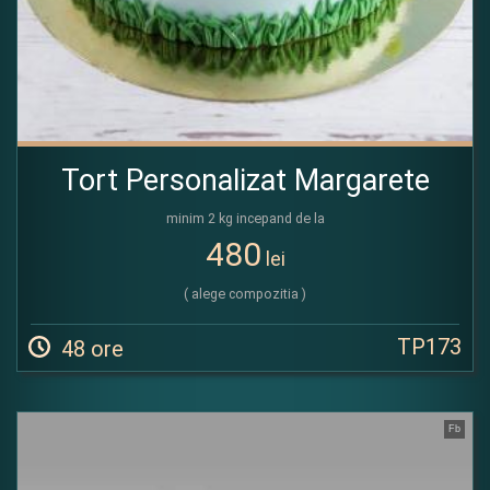
Tort Personalizat Margarete
minim 2 kg incepand de la
480
lei
( alege compozitia )
TP173
48 ore
Fb