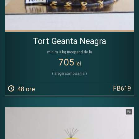
Tort Geanta Neagra
minim 3 kg incepand de la
705
lei
( alege compozitia )
FB619
48 ore
Fb