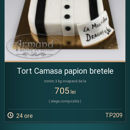
Tort Camasa papion bretele
minim 3 kg incepand de la
705
lei
( alege compozitia )
TP209
24 ore