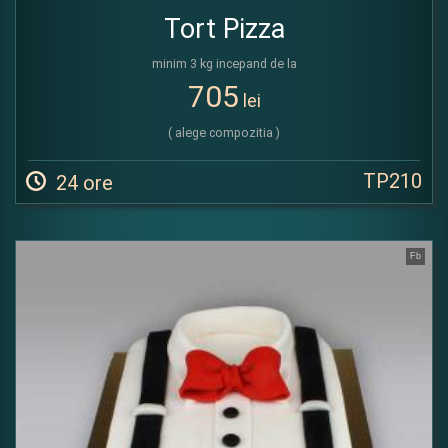
Tort Pizza
minim 3 kg incepand de la
705
lei
( alege compozitia )
TP210
24 ore
Fb