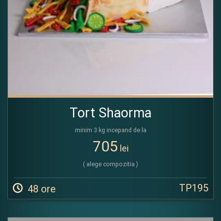
Tort Shaorma
minim 3 kg incepand de la
705
lei
( alege compozitia )
TP195
48 ore