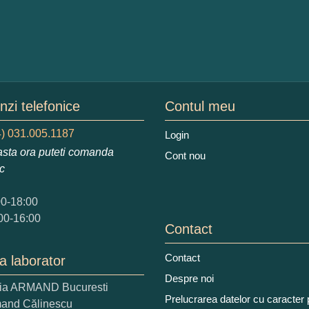
zi telefonice
Contul meu
) 031.005.1187
Login
sta ora puteti comanda
Cont nou
ic
00-18:00
00-16:00
Contact
Contact
a laborator
Despre noi
ria ARMAND Bucuresti
Prelucrarea datelor cu caracter
mand Călinescu