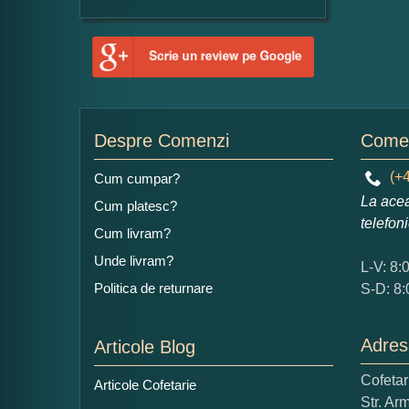
Despre Comenzi
Comen
(+4
Cum cumpar?
La acea
Cum platesc?
telefon
Cum livram?
Unde livram?
L-V: 8:
Politica de returnare
S-D: 8:
Adres
Articole Blog
Cofeta
Articole Cofetarie
Str. Ar