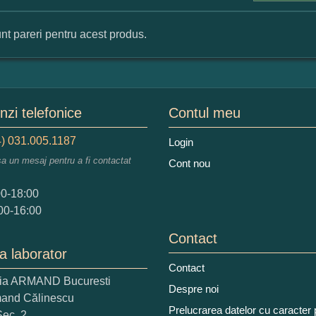
nt pareri pentru acest produs.
mular pareri client
mele dumneavoastra:
zi telefonice
Contul meu
) 031.005.1187
Login
sa un mesaj pentru a fi contactat
Cont nou
augati o parere despre acest produs:
00-18:00
00-16:00
Contact
a laborator
Contact
ria ARMAND Bucuresti
 nota acordati acestui produs?
Despre noi
mand Călinescu
2
3
4
5
Prelucrarea datelor cu caracter
Sec. 2