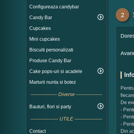
Configureaza candybar
2
Candy Bar
Cupcakes
Dore
Mini cupcakes
Biscuiti personalizati
Avand
Produse Candy Bar
Cake pops-uri si acadele
Inf
Marturii nunta si botez
Pentru
Diverse
fiecar
De exe
Bauturi, flori si party
- Pent
- Pent
UTILE
- Pent
Contact
Din ac