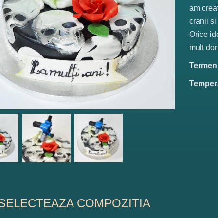
am creat
cranii si
Orice id
mult dori
Termen d
Tempera
SELECTEAZA COMPOZITIA