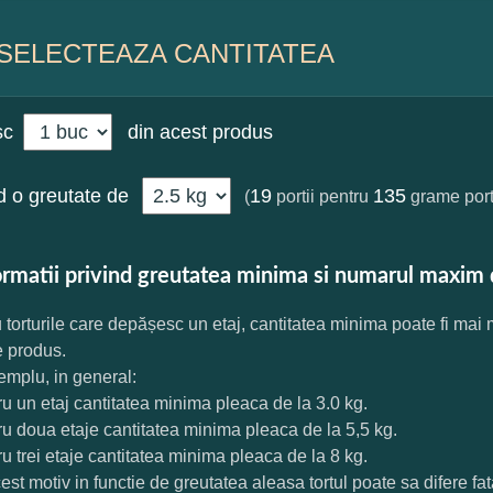
SELECTEAZA CANTITATEA
sc
din acest produs
 o greutate de
19
135
(
portii pentru
grame port
ormatii privind greutatea minima si numarul maxim 
 torturile care depășesc un etaj, cantitatea minima poate fi mai
e produs.
mplu, in general:
ru un etaj cantitatea minima pleaca de la 3.0 kg.
ru doua etaje cantitatea minima pleaca de la 5,5 kg.
ru trei etaje cantitatea minima pleaca de la 8 kg.
est motiv in functie de greutatea aleasa tortul poate sa difere f