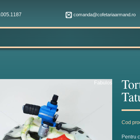
comanda@cofetariaarmand.ro
1.005.1187
Tor
Fabulos
Tat
Cod pro
Pentru c