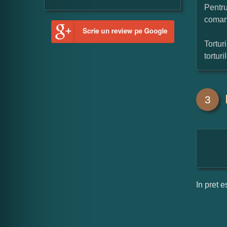
Pentru
coman
Tortur
tortur
3
In pret e