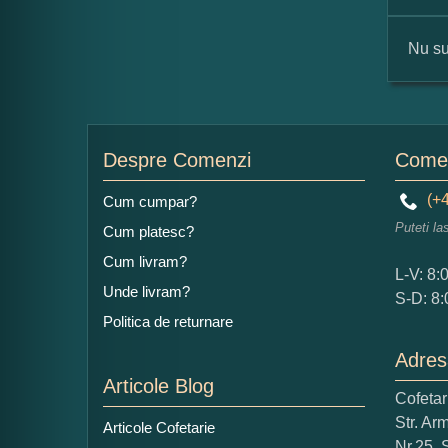
Nu su
For
Nu
Despre Comenzi
Comen
(+4
Cum cumpar?
Puteti la
Cum platesc?
Ad
Cum livram?
L-V: 8:
Unde livram?
S-D: 8:
Politica de returnare
Adres
Articole Blog
Cofeta
Ce
Str. Ar
Articole Cofetarie
1
Nr.25, 