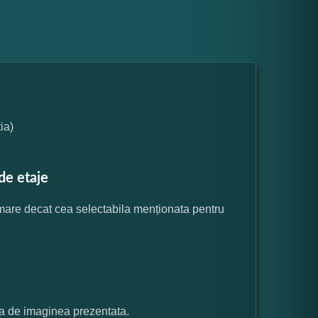
ia)
de etaje
 mare decat cea selectabila menționata pentru
ata de imaginea prezentata.