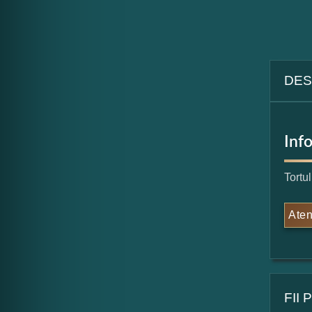
DES
Inf
Tortu
Aten
FII