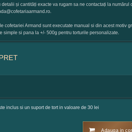
 detalii și cantități exacte va rugam sa ne contactați la numărul
da@cofetariaarmand.ro.
ile cofetariei Armand sunt executate manual si din acest motiv g
ile simple si pana la +/- 500g pentru torturile personalizate.
PRET
ste inclus si un suport de tort in valoare de 30 lei
Adauga in co