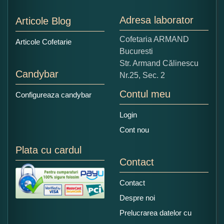
Nu tocmai bun
Excelent!
Adresa laborator
Articole Blog
Copiati alaturi numarul din imagine:
Cofetaria ARMAND
Articole Cofetarie
Bucuresti
Str. Armand Călinescu
Candybar
Nr.25, Sec. 2
Contul meu
Configureaza candybar
Login
Cont nou
Plata cu cardul
Contact
Contact
Despre noi
Prelucrarea datelor cu