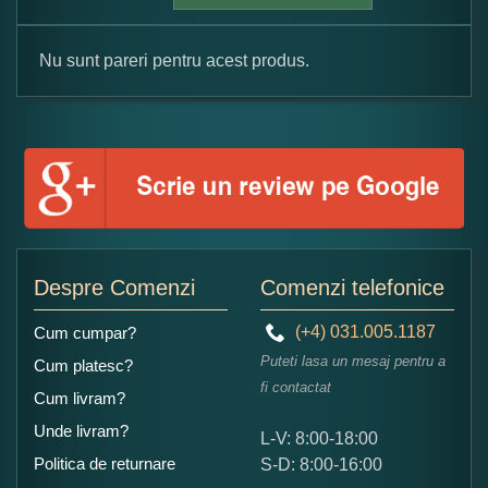
Nu sunt pareri pentru acest produs.
Formular pareri client
Numele dumneavoastra:
Adaugati o parere despre acest produs:
Despre Comenzi
Comenzi telefonice
(+4) 031.005.1187
Cum cumpar?
Puteti lasa un mesaj pentru a
Cum platesc?
fi contactat
Cum livram?
Unde livram?
L-V: 8:00-18:00
Ce nota acordati acestui produs?
Politica de returnare
S-D: 8:00-16:00
1
2
3
4
5