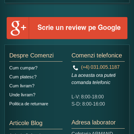
Formular pareri client
Numele dumneavoastra:
Adaugati o parere despre acest produs:
Despre Comenzi
Comenzi telefonice
(+4) 031.005.1187
Cum cumpar?
La aceasta ora puteti
Cum platesc?
comanda telefonic
Cum livram?
Unde livram?
L-V: 8:00-18:00
Ce nota acordati acestui produs?
Politica de returnare
S-D: 8:00-16:00
1
2
3
4
5
Nu tocmai bun
Excelent!
Adresa laborator
Articole Blog
Copiati alaturi numarul din imagine:
Cofetaria ARMAND