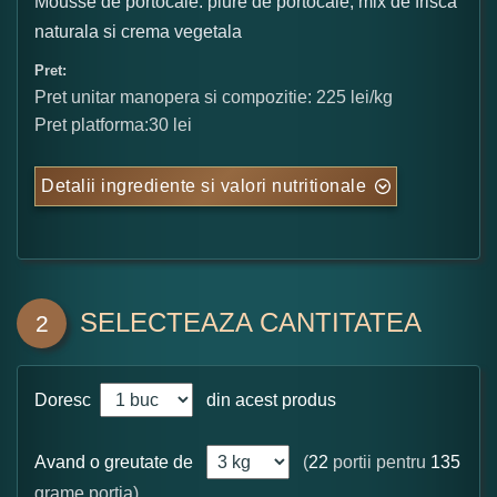
Mousse de portocale: piure de portocale, mix de frisca
naturala si crema vegetala
Pret:
Pret unitar manopera si compozitie: 225 lei/kg
Pret platforma:30 lei
Detalii ingrediente si valori nutritionale
SELECTEAZA CANTITATEA
2
Doresc
din acest produs
Avand o greutate de
(
22
portii pentru
135
grame portia)