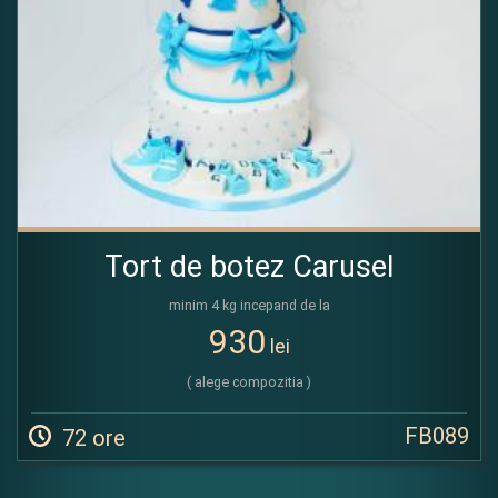
Tort de botez Carusel
minim 4 kg incepand de la
930
lei
( alege compozitia )
FB089
72 ore