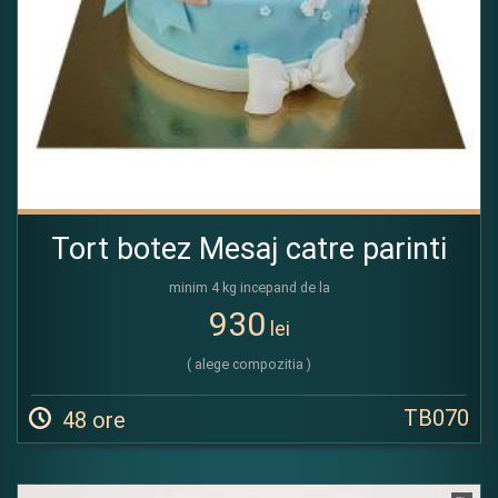
Tort botez Mesaj catre parinti
minim 4 kg incepand de la
930
lei
( alege compozitia )
TB070
48 ore