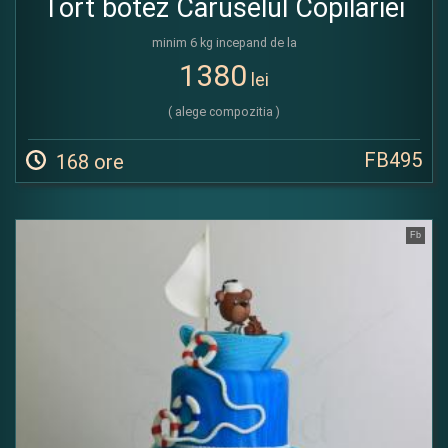
Tort botez Caruselul Copilariei
minim 6 kg incepand de la
1380
lei
( alege compozitia )
FB495
168 ore
Fb