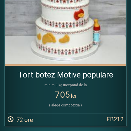
Tort botez Motive populare
minim 3 kg incepand de la
705
lei
( alege compozitia )
FB212
72 ore