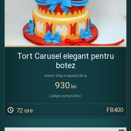
Tort Carusel elegant pentru
botez
minim 4 kg incepand de la
930
lei
( alege compozitia )
FB400
72 ore