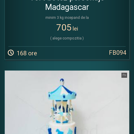
Madagascar
minim 3 kg incepand de la
705
lei
( alege compozitia )
FB094
168 ore
Fb