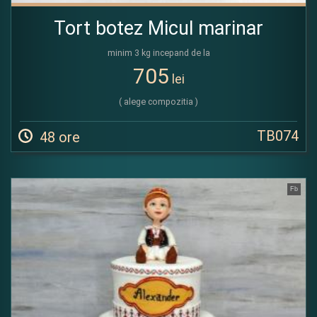
Tort botez Micul marinar
minim 3 kg incepand de la
705
lei
( alege compozitia )
TB074
48 ore
Fb