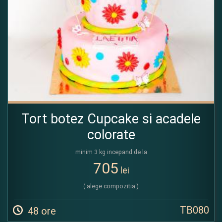
Tort botez Cupcake si acadele
colorate
minim 3 kg incepand de la
705
lei
( alege compozitia )
TB080
48 ore