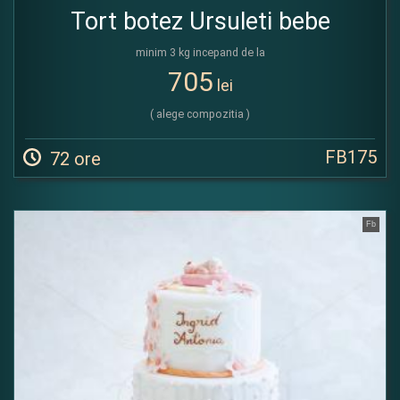
Tort botez Ursuleti bebe
minim 3 kg incepand de la
705
lei
( alege compozitia )
FB175
72 ore
Fb