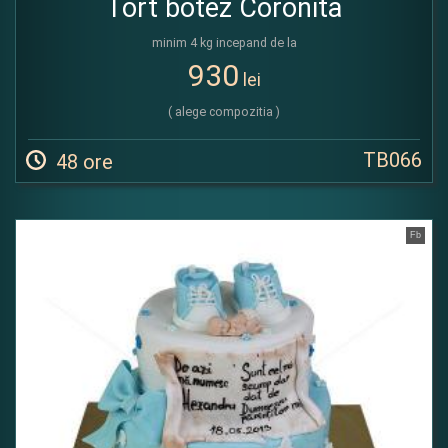
Tort botez Coronita
minim 4 kg incepand de la
930
lei
( alege compozitia )
TB066
48 ore
Fb