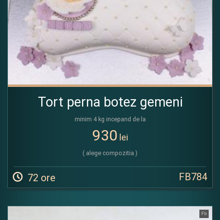
Tort perna botez gemeni
minim 4 kg incepand de la
930
lei
( alege compozitia )
FB784
72 ore
Fb