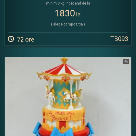
minim 8 kg incepand de la
1830
lei
( alege compozitia )
TB093
72 ore
Fb