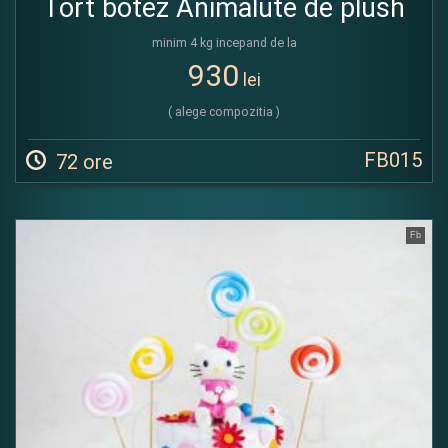
Tort botez Animalute de plush
minim 4 kg incepand de la
930
lei
( alege compozitia )
FB015
72 ore
Fb