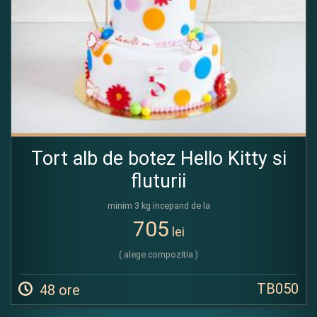
Tort alb de botez Hello Kitty si
fluturii
minim 3 kg incepand de la
705
lei
( alege compozitia )
TB050
48 ore