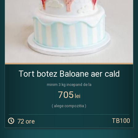
Tort botez Baloane aer cald
minim 3 kg incepand de la
705
lei
( alege compozitia )
TB100
72 ore