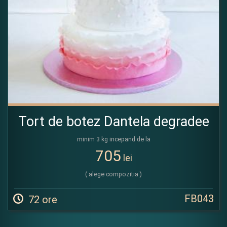
Tort de botez Dantela degradee
minim 3 kg incepand de la
705
lei
( alege compozitia )
FB043
72 ore