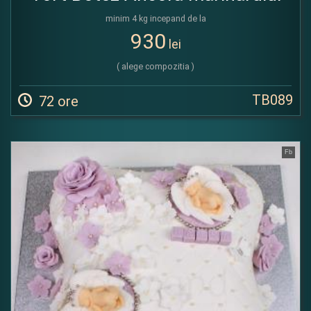
minim 4 kg incepand de la
930
lei
( alege compozitia )
TB089
72 ore
Fb