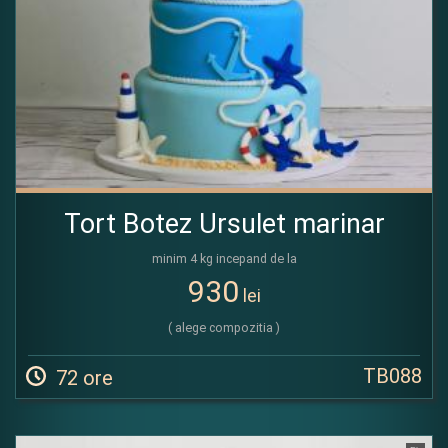
Tort Botez Ursulet marinar
minim 4 kg incepand de la
930
lei
( alege compozitia )
TB088
72 ore