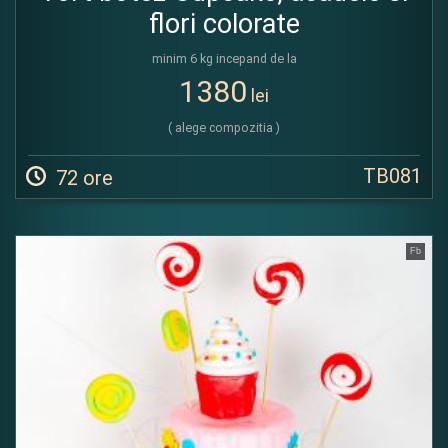
flori colorate
minim 6 kg incepand de la
1380
lei
( alege compozitia )
TB081
72 ore
Fb