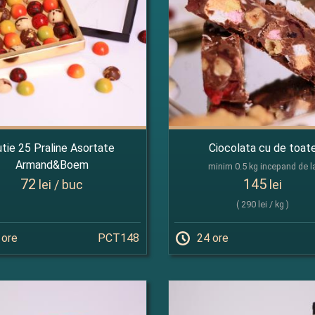
tie 25 Praline Asortate
Ciocolata cu de toat
Armand&Boem
minim 0.5 kg incepand de l
72
145
lei / buc
lei
( 290 lei / kg )
 ore
PCT148
24 ore