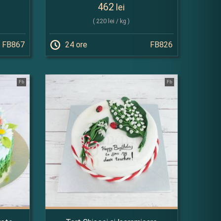
462
lei
( 220 lei / kg )
FB867
24 ore
FB826
Fb
Fb