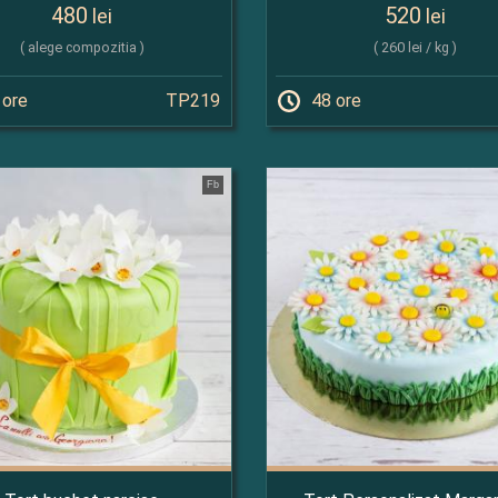
480
520
lei
lei
( alege compozitia )
( 260 lei / kg )
 ore
TP219
48 ore
Fb