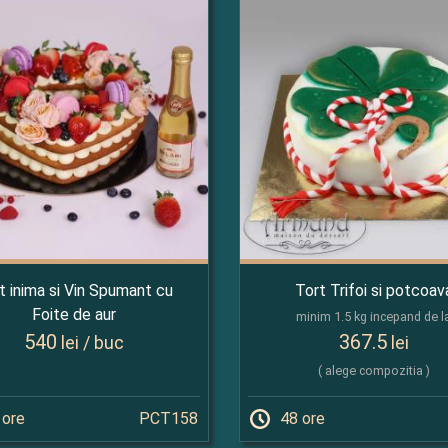
t inima si Vin Spumant cu
Tort Trifoi si potcoav
Foite de aur
minim 1.5 kg incepand de l
540
367.5
lei / buc
lei
( alege compozitia )
 ore
PCT158
48 ore