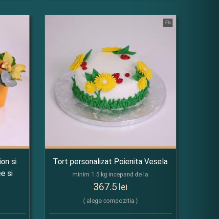
Fb
on si
Tort personalizat Poienita Vesela
e si
minim 1.5 kg incepand de la
367.5
lei
( alege compozitia )