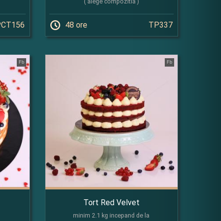
( alege compozitia )
PCT156
48 ore
TP337
Fb
Fb
Tort Red Velvet
minim 2.1 kg incepand de la