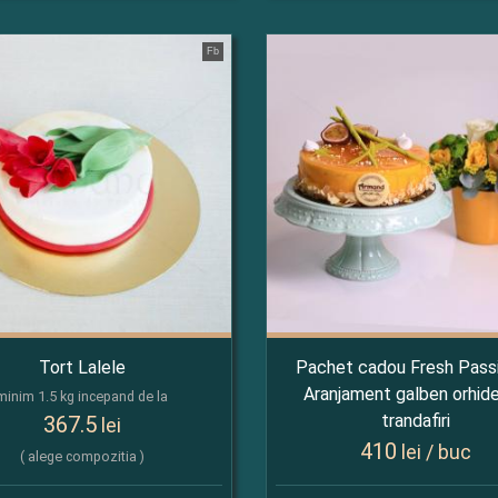
Fb
Tort Lalele
Pachet cadou Fresh Passi
Aranjament galben orhide
minim 1.5 kg incepand de la
trandafiri
367.5
lei
410
lei / buc
( alege compozitia )