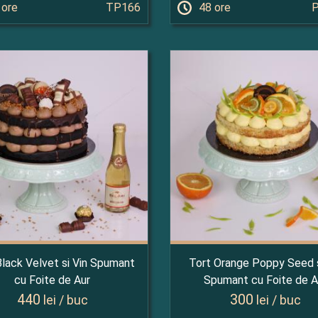
 ore
TP166
48 ore
Black Velvet si Vin Spumant
Tort Orange Poppy Seed s
cu Foite de Aur
Spumant cu Foite de A
440
300
lei / buc
lei / buc