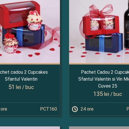
chet cadou 2 Cupcakes
Pachet Cadou 2 Cupca
Sfantul Valentin
Sfantul Valentin si Vin M
Cuvee 25
51
lei / buc
135
lei / buc
 ore
PCT160
24 ore