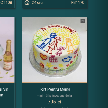
PCT108
24 ore
FB1170
Fb
i Vin
Tort Pentru Mama
ur
minim 3 kg incepand de la
705
lei