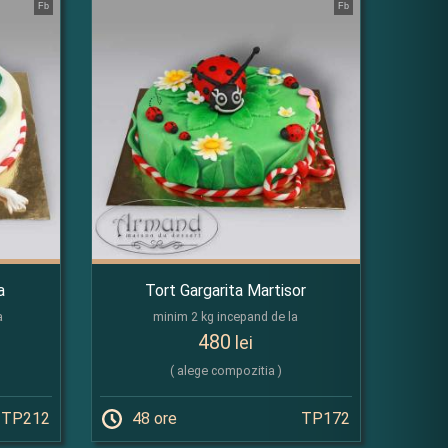
Fb
Fb
a
Tort Gargarita Martisor
a
minim 2 kg incepand de la
480
lei
( alege compozitia )
TP212
48 ore
TP172