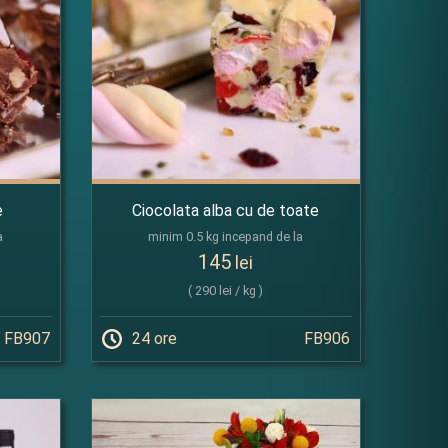
e
Ciocolata alba cu de toate
a
minim 0.5 kg incepand de la
145
lei
( 290 lei / kg )
FB907
24 ore
FB906