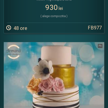
930
lei
( alege compozitia )
FB977
48 ore
Fb