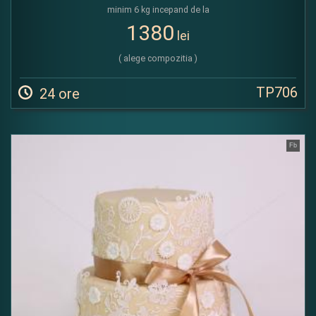
minim 6 kg incepand de la
1380
lei
( alege compozitia )
TP706
24 ore
Fb