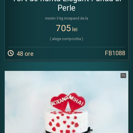
Perle
minim 3 kg incepand de la
705
lei
( alege compozitia )
FB1088
48 ore
Fb