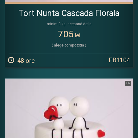
Tort Nunta Cascada Florala
minim 3 kg incepand de la
705
lei
( alege compozitia )
FB1104
48 ore
Fb