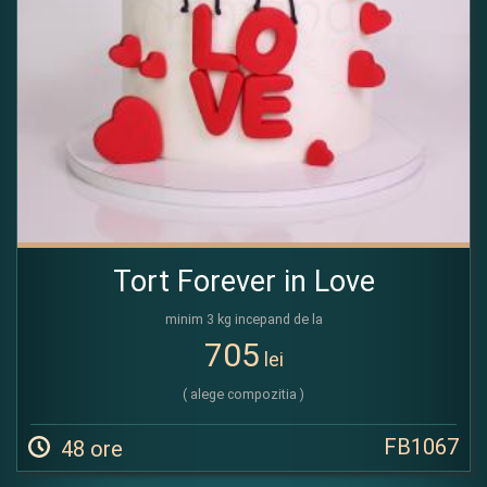
Tort Forever in Love
minim 3 kg incepand de la
705
lei
( alege compozitia )
FB1067
48 ore