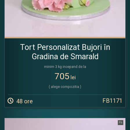
Tort Personalizat Bujori în
Gradina de Smarald
minim 3 kg incepand de la
705
lei
( alege compozitia )
FB1171
48 ore
Fb