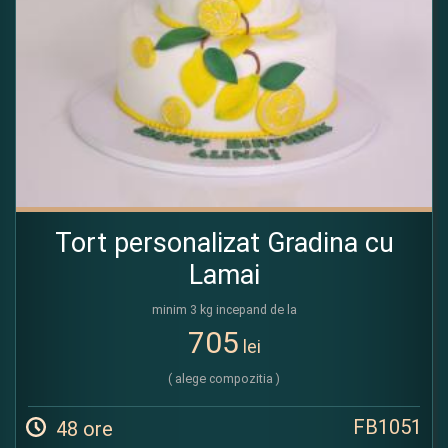
Tort personalizat Gradina cu
Lamai
minim 3 kg incepand de la
705
lei
( alege compozitia )
FB1051
48 ore