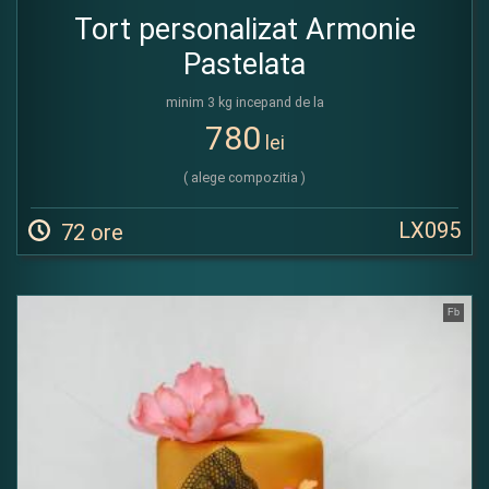
Tort personalizat Armonie
Pastelata
minim 3 kg incepand de la
780
lei
( alege compozitia )
LX095
72 ore
Fb