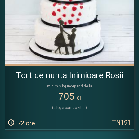
Tort de nunta Inimioare Rosii
minim 3 kg incepand de la
705
lei
( alege compozitia )
TN191
72 ore