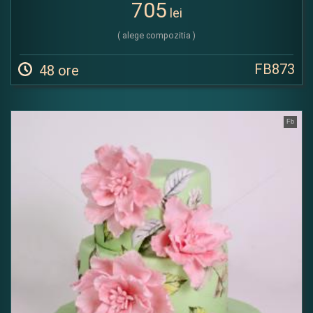
705
lei
( alege compozitia )
FB873
48 ore
Fb