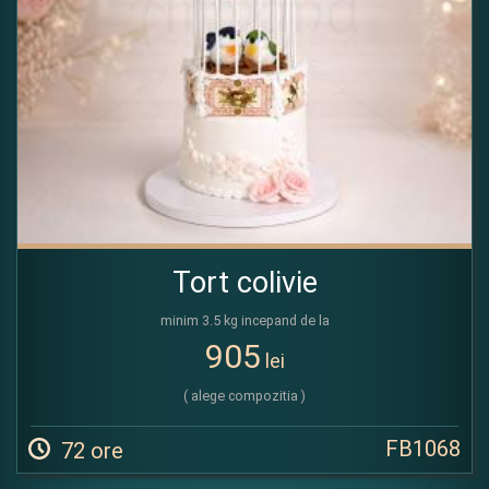
Tort colivie
minim 3.5 kg incepand de la
905
lei
( alege compozitia )
FB1068
72 ore