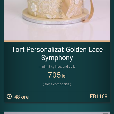
Tort Personalizat Golden Lace
Symphony
minim 3 kg incepand de la
705
lei
( alege compozitia )
FB1168
48 ore