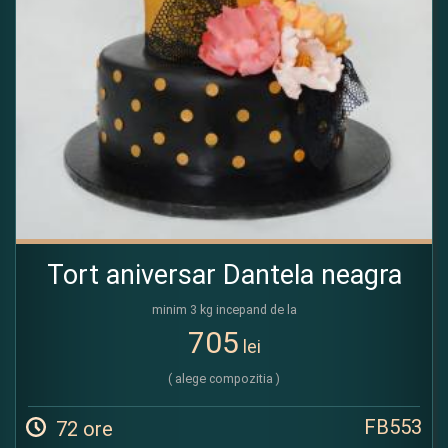
Tort aniversar Dantela neagra
minim 3 kg incepand de la
705
lei
( alege compozitia )
FB553
72 ore