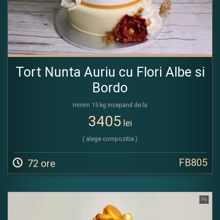
Tort Nunta Auriu cu Flori Albe si
Bordo
minim 15 kg incepand de la
3405
lei
( alege compozitia )
FB805
72 ore
Fb