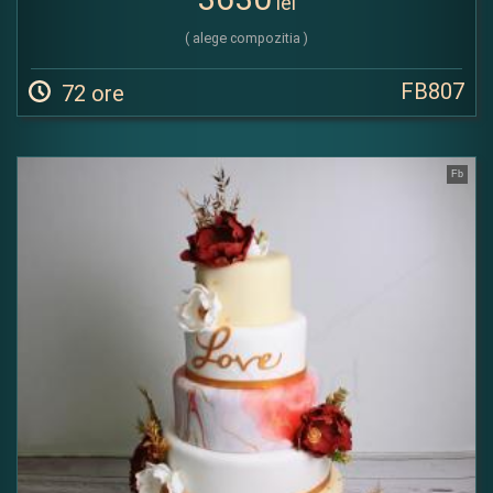
lei
( alege compozitia )
FB807
72 ore
Fb