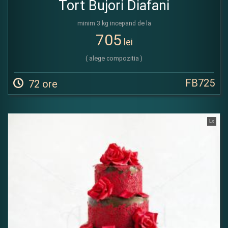
Tort Bujori Diafani
minim 3 kg incepand de la
705
lei
( alege compozitia )
FB725
72 ore
Lx