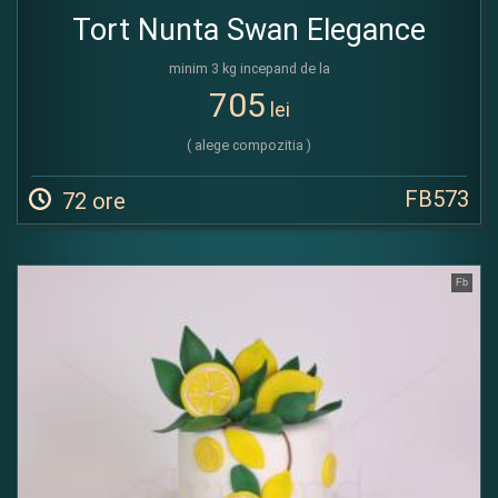
Tort Nunta Swan Elegance
minim 3 kg incepand de la
705
lei
( alege compozitia )
FB573
72 ore
Fb