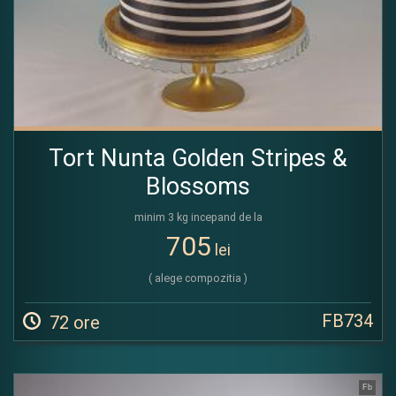
Tort Nunta Golden Stripes &
Blossoms
minim 3 kg incepand de la
705
lei
( alege compozitia )
FB734
72 ore
Fb