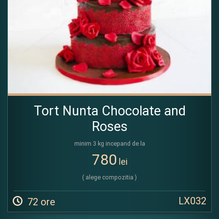
Tort Nunta Chocolate and
Roses
minim 3 kg incepand de la
780
lei
( alege compozitia )
LX032
72 ore