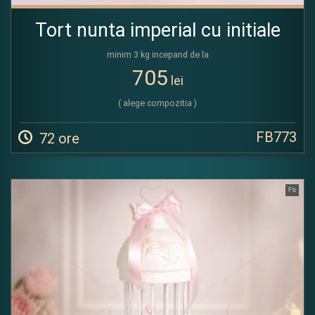
Tort nunta imperial cu initiale
minim 3 kg incepand de la
705
lei
( alege compozitia )
FB773
72 ore
Fb