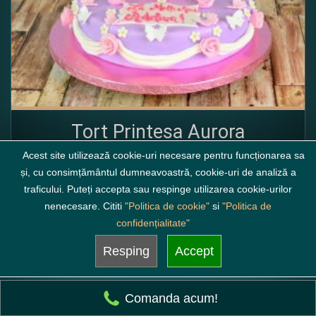
Tort Printesa Aurora
Acest site utilizează cookie-uri necesare pentru funcționarea sa
minim 2.5 kg incepand de la
și, cu consimțământul dumneavoastră, cookie-uri de analiză a
592.5
lei
traficului. Puteți accepta sau respinge utilizarea cookie-urilor
( alege compozitia )
nenecesare. Cititi
"Politica de cookie"
si
"Politica de
confidențialitate"
FB202
72 ore
Resping
Accept
Fb
Comanda acum!