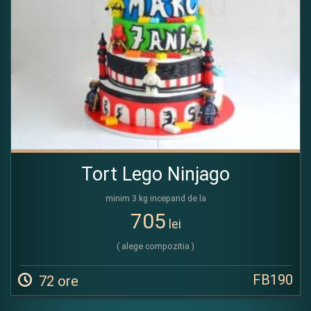
Tort Lego Ninjago
minim 3 kg incepand de la
705
lei
( alege compozitia )
FB190
72 ore