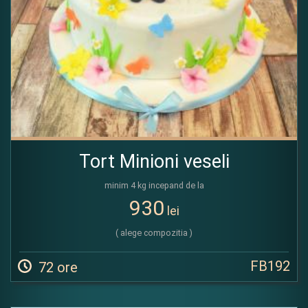
Tort Minioni veseli
minim 4 kg incepand de la
930
lei
( alege compozitia )
FB192
72 ore