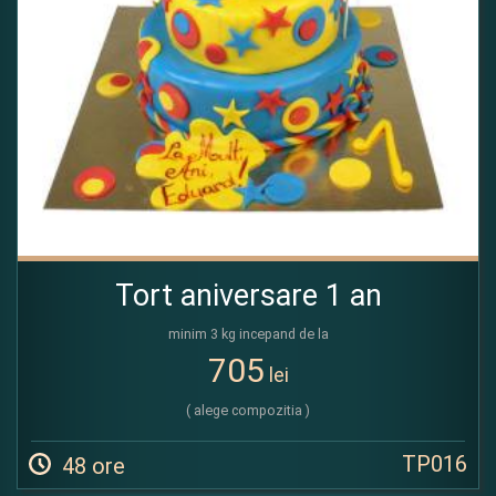
Tort aniversare 1 an
minim 3 kg incepand de la
705
lei
( alege compozitia )
TP016
48 ore