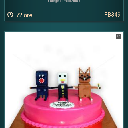
( alege compozitia )
FB349
72 ore
Fb