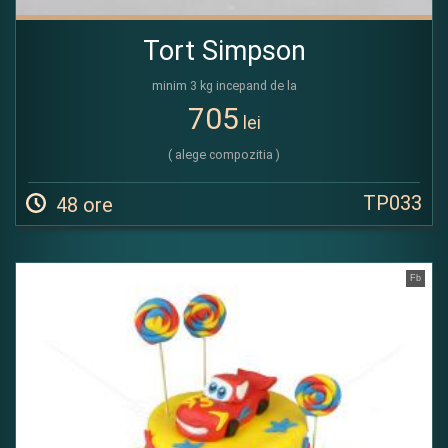
Tort Simpson
minim 3 kg incepand de la
705
lei
( alege compozitia )
TP033
48 ore
Fb