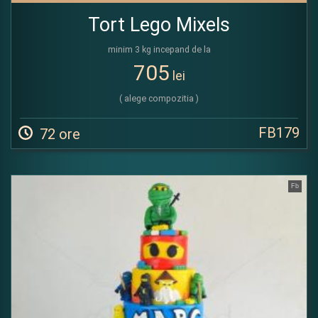
Tort Lego Mixels
minim 3 kg incepand de la
705
lei
( alege compozitia )
FB179
72 ore
Fb