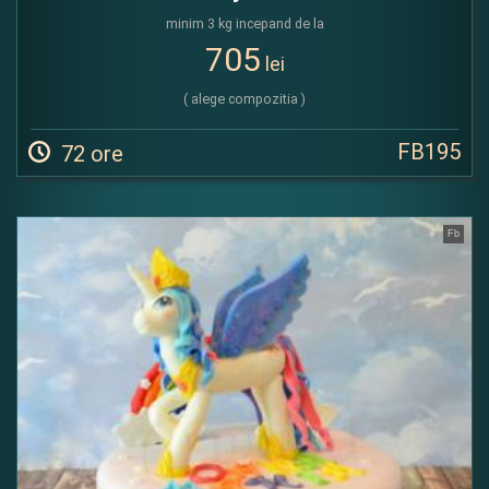
minim 3 kg incepand de la
705
lei
( alege compozitia )
FB195
72 ore
Fb