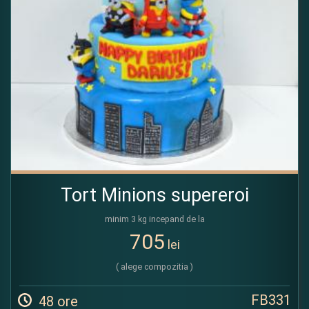
Tort Minions supereroi
minim 3 kg incepand de la
705
lei
( alege compozitia )
FB331
48 ore