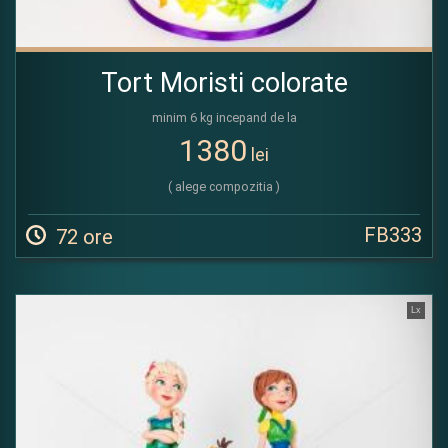
Tort Moristi colorate
minim 6 kg incepand de la
1380
lei
( alege compozitia )
FB333
72 ore
Lx