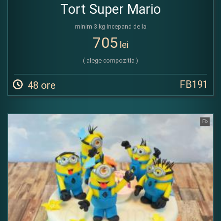
Tort Super Mario
minim 3 kg incepand de la
705
lei
( alege compozitia )
FB191
48 ore
Fb