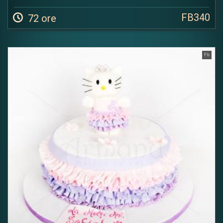
FB340
72 ore
Fb