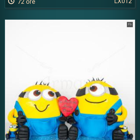
LX012
72 ore
Fb