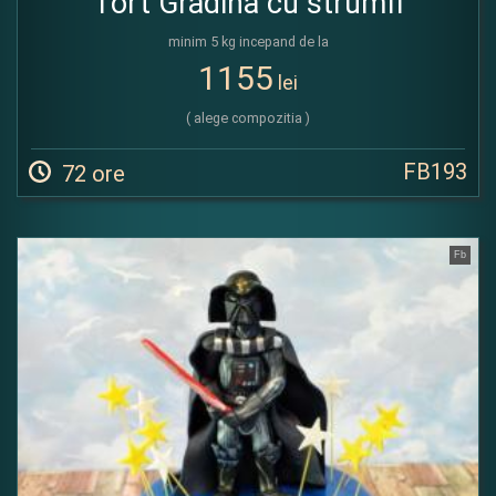
Tort Gradina cu strumfi
minim 5 kg incepand de la
1155
lei
( alege compozitia )
FB193
72 ore
Fb