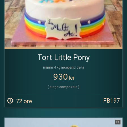
Tort Little Pony
minim 4 kg incepand de la
930
lei
( alege compozitia )
FB197
72 ore
Fb