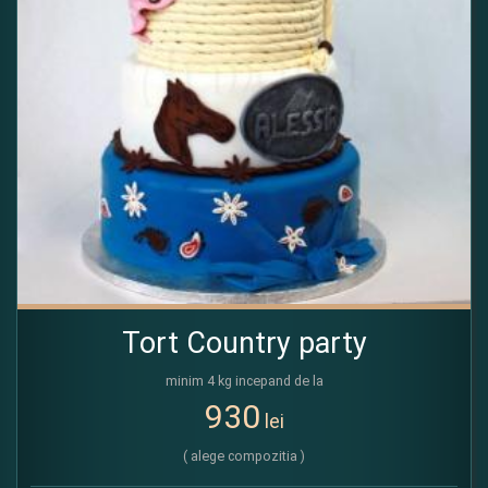
Tort Country party
minim 4 kg incepand de la
930
lei
( alege compozitia )