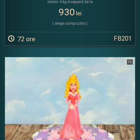
minim 4 kg incepand de la
930
lei
( alege compozitia )
FB201
72 ore
Fb