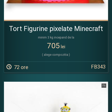
Tort Figurine pixelate Minecraft
minim 3 kg incepand de la
705
lei
( alege compozitia )
FB343
72 ore
Fb