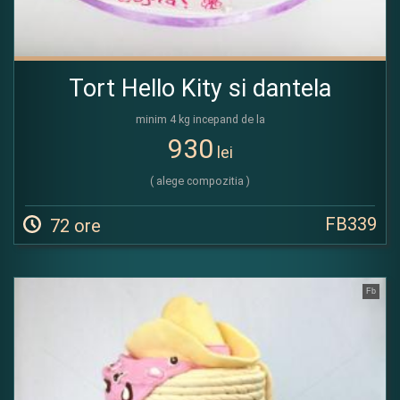
Tort Hello Kity si dantela
minim 4 kg incepand de la
930
lei
( alege compozitia )
FB339
72 ore
Fb