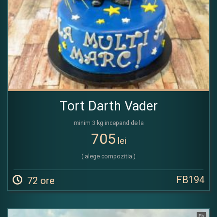
Tort Darth Vader
minim 3 kg incepand de la
705
lei
( alege compozitia )
FB194
72 ore
Fb