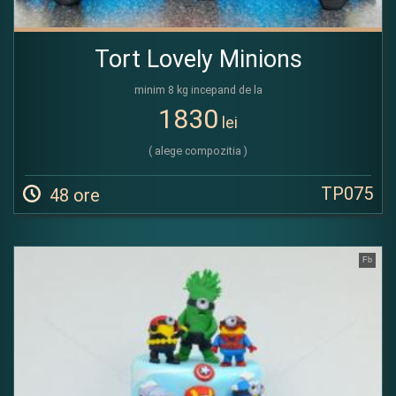
Tort Lovely Minions
minim 8 kg incepand de la
1830
lei
( alege compozitia )
TP075
48 ore
Fb