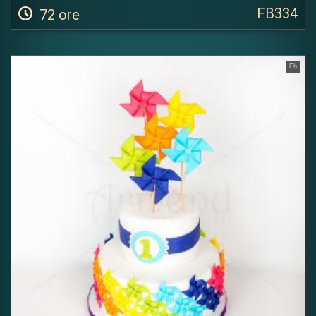
FB334
72 ore
Fb