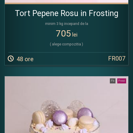
Tort Pepene Rosu in Frosting
minim 3 kg incepand de la
705
lei
( alege compozitia )
FR007
48 ore
Fb
Frost