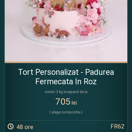
Tort Personalizat - Padurea
Fermecata In Roz
minim 3 kg incepand de la
705
lei
( alege compozitia )
FR62
48 ore