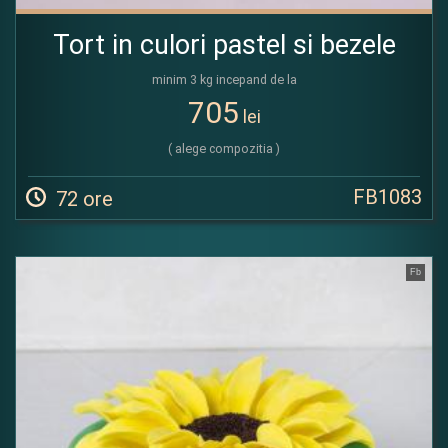
Tort in culori pastel si bezele
minim 3 kg incepand de la
705
lei
( alege compozitia )
FB1083
72 ore
Fb