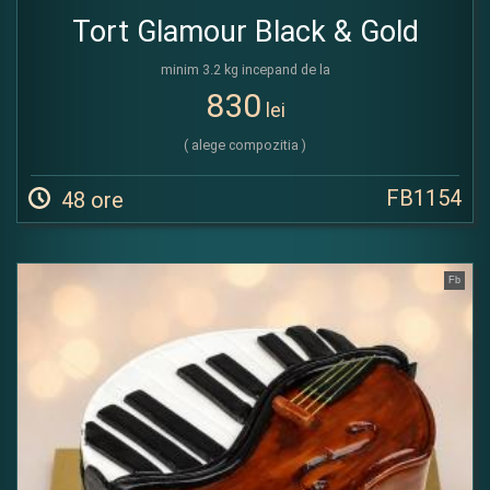
Tort Glamour Black & Gold
minim 3.2 kg incepand de la
830
lei
( alege compozitia )
FB1154
48 ore
Fb