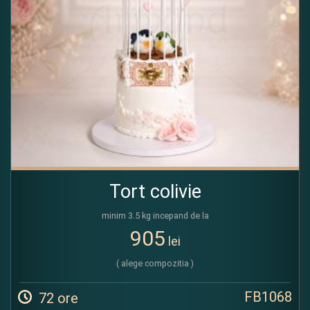
Tort colivie
minim 3.5 kg incepand de la
905
lei
( alege compozitia )
FB1068
72 ore