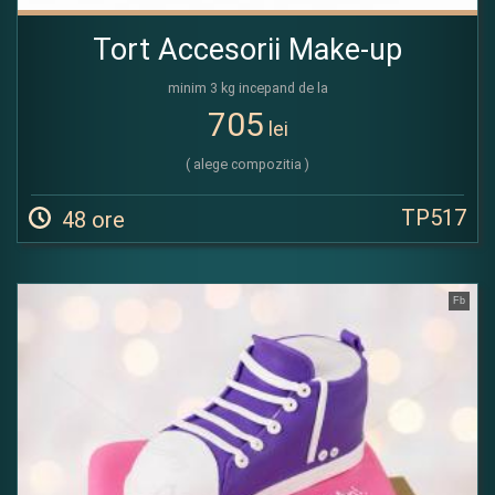
Tort Accesorii Make-up
minim 3 kg incepand de la
705
lei
( alege compozitia )
TP517
48 ore
Fb