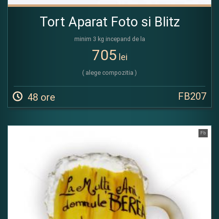
Tort Aparat Foto si Blitz
minim 3 kg incepand de la
705
lei
( alege compozitia )
FB207
48 ore
Fb