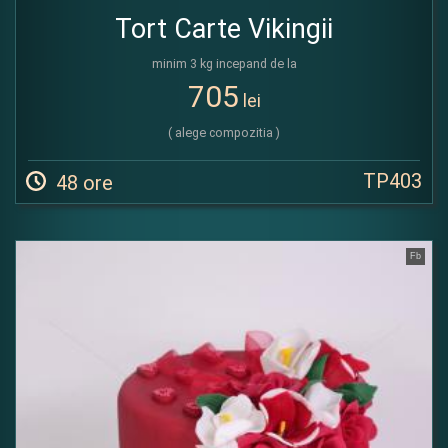
Tort Carte Vikingii
minim 3 kg incepand de la
705
lei
( alege compozitia )
TP403
48 ore
Fb