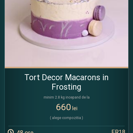
Tort Decor Macarons in
Frosting
minim 2.8 kg incepand de la
660
lei
( alege compozitia )
FR18
48 ore