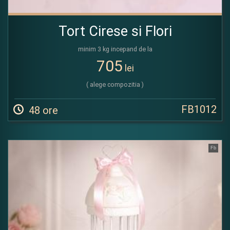
Tort Cirese si Flori
minim 3 kg incepand de la
705
lei
( alege compozitia )
FB1012
48 ore
Fb