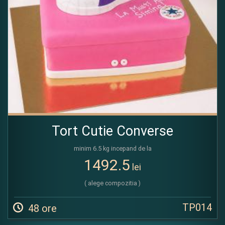
Tort Cutie Converse
minim 6.5 kg incepand de la
1492.5
lei
( alege compozitia )
TP014
48 ore