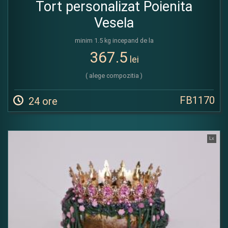
Tort personalizat Poienita
Vesela
minim 1.5 kg incepand de la
367.5
lei
( alege compozitia )
FB1170
24 ore
Lx