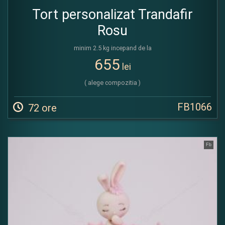
Tort personalizat Trandafir
Rosu
minim 2.5 kg incepand de la
655
lei
( alege compozitia )
FB1066
72 ore
Fb