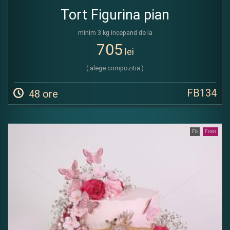
Tort Figurina pian
minim 3 kg incepand de la
705
lei
( alege compozitia )
FB134
48 ore
Fb
Frost