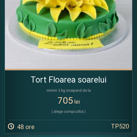
Tort Floarea soarelui
minim 3 kg incepand de la
705
lei
( alege compozitia )
TP520
48 ore