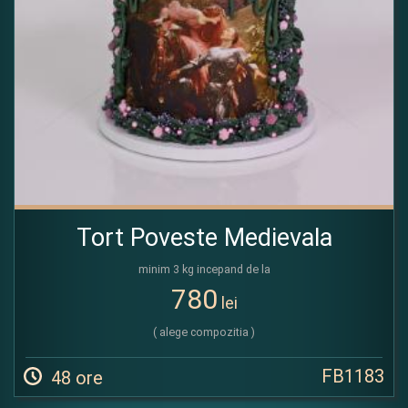
Tort Poveste Medievala
minim 3 kg incepand de la
780
lei
( alege compozitia )
FB1183
48 ore