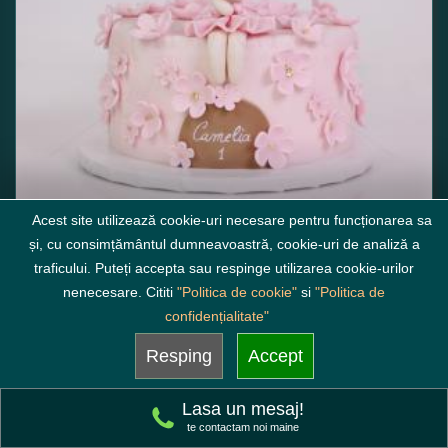
Acest site utilizează cookie-uri necesare pentru funcționarea sa
și, cu consimțământul dumneavoastră, cookie-uri de analiză a
traficului. Puteți accepta sau respinge utilizarea cookie-urilor
Tort Aniversar cu Iepuras si
nenecesare. Cititi
"Politica de cookie"
si
"Politica de
Flori Roz
confidențialitate"
minim 3 kg incepand de la
Resping
Accept
705
lei
Lasa un mesaj!
( alege compozitia )
te contactam noi maine