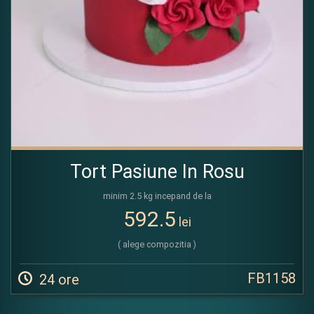
Tort Pasiune In Rosu
minim 2.5 kg incepand de la
592.5
lei
( alege compozitia )
FB1158
24 ore