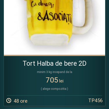
Tort Halba de bere 2D
minim 3 kg incepand de la
705
lei
( alege compozitia )
TP456
48 ore