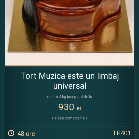
Tort Muzica este un limbaj
universal
minim 4 kg incepand de la
930
lei
( alege compozitia )
TP401
48 ore